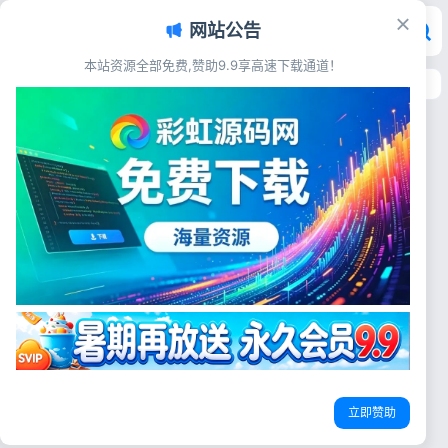
网站公告
本站资源全部免费,赞助9.9享高速下载通道！
首页
>
源码资源
>
代码特效
代码特效
代码特效
html+jQuery红包下落转盘抽奖
特效源码 网页抽奖代码
源码简介 本源码是一款基于
jQuery实现的红包雨转盘抽奖
网页互动抽奖源码
html抽奖特效
转盘抽奖代码
特效，具有节日氛围，适用于各
类网页。该源码以HTML、CSS
彩虹源码网
2026-06-14
6
和JS为主要构成部分，支持键
盘控制旋转，背景设计为红包雨
登录
效果，且图片可自定义更改，旋
立即赞助
没有账号？立即注册
转速度亦可调整。此特效源码兼
容当前各类...