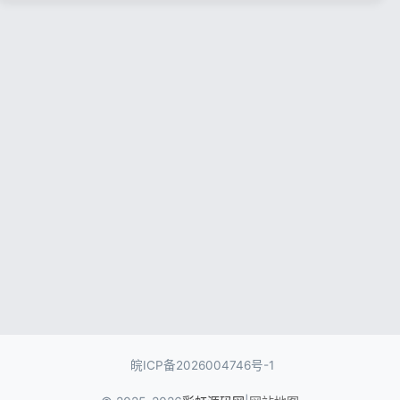
记住登录
忘记密码?
登录
用户协议
隐私政策
皖ICP备2026004746号-1