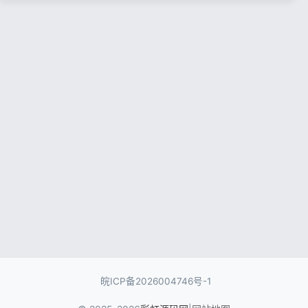
记住登录
忘记密码?
登录
用户协议
隐私政策
皖ICP备2026004746号-1