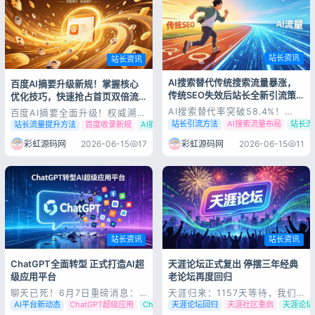
续下滑，AI友好...
彩虹源码AI工具合集 传统伪原
创、...
登录
站长资讯
站长资讯
用户协议
隐私政策
AI搜索替代传统搜索流量暴涨，
百度AI摘要升级新规！掌握核心
传统SEO失效后站长全新引流策
优化技巧，快速抢占首页双倍流
略
量
AI搜索替代率突破58.4%！
百度AI摘要全面升级！权威溯源
2026站长流量格局彻底重构，
+时间标注，站长收录与排名优
站长引流方法
AI搜索流量布局
站长流
站长流量提升方法
百度收录新规
AI摘要优化技巧
传统SEO迎来拐点 2026年互联
化规则大变 百度搜索近期重磅
网流量赛道正在发生颠覆性结构
官宣AI摘要功能迭代升级，新版
彩虹源码网
2026-06-15
11
彩虹源码网
2026-06-15
17
性洗牌，不再是传统搜索引擎之
阿拉丁AI摘要正式上线，新增权
间的流量争夺，而是AI搜索与传
威来源标注、发布时间溯源两大
统搜索的时代交替。最新行业数
核心能力。这次升级并非简单的
据显示，截至6月，文心一言、
界面微调，而是百度针对AI搜索
豆包...
乱象、信...
站长资讯
站长资讯
ChatGPT全面转型 正式打造AI超
天涯论坛正式复出 停摆三年经典
级应用平台
老论坛再度回归
聊天已死！6月7日重磅消息：
天涯归来：1157天等待，我们
ChatGPT正式告别聊天时代，
的青春论坛真的回来了 6月1
AI平台新动态
ChatGPT超级应用
ChatGPT转型
天涯论坛回归
天涯社区重启
天涯论坛
全面转型超级应用平台 就在刚
日，一个普通的周一，却在无数