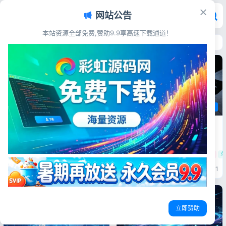
网站公告
本站资源全部免费,赞助9.9享高速下载通道！
首页
>
站长资讯
站长资讯
站长资讯
站长资讯
iPhone18史诗级泄密！印度工厂
彩虹源码网-免费领取会员/每人限
630GB机密文件全流出
领一次
史诗级泄密炸穿苹果防线：
免费领取会员5天，每人限领一
iPhone18全套机密从印度工厂
次，活动时间2026/8/8-
苹果供应链泄露
iPhone18Pro参数
彩虹源码网
免费领会员
彩虹源码网会员
流出，这次不只是谍照那么简单
2026/8/30 领取条件 ①进QQ
最近数码圈所有人都在刷同一件
交流群群:994675583 ②关注
彩虹源码网
1天前
9
彩虹源码网
2026-07-06
31
事，刷到凌晨还在翻暗网流出的
微信公众号 ③联系管理员
文件。往年iPhone爆料顶多是
QQ:306747405，发送关注截
博主发几张模糊渲染图、供应链
图以及彩虹源码网账号领取会员
随口传几句参数，真假对半分；
注意⚠️:取消关注...
但这次i...
立即赞助