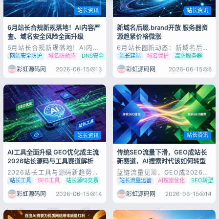
站长资讯
站长资讯
6月站长合规新规落地！AI内容严
新域名后缀.brand开放 服务器资
查、域名安全风险全面升级
源趋紧价格微涨
6月站长合规新规落地！AI内容
6月站长圈新动态：新域名后缀
严查、域名安全风险全面升级
开放 服务器资源趋紧价格微涨
网站安全防护
域名防劫持
DNS安全
站长建站
域名保护
高防服务器
2026年中，搜索引擎算法、AI
在AI优化、搜索规则频繁调整的
流量规则持续迭代的同时，网络
当下，网站底层的域名与服务
彩虹源码网
2026-06-15
13
彩虹源码网
2026-06-15
6
合规与站点安全迎来本年度最严
器，依旧是所有站长运营的根
整治周期。中央网信办集中发力
基。近期域名与云服务领域迎来
治理AI应用乱象，叠加黑产钓鱼
不少新变化，也成为圈内热议的
攻击泛滥，让无数站长的站点运
焦点。域名板块迎来重大机遇，
营风险直...
ICANN新一轮...
站长资讯
站长资讯
登录
传统SEO流量下滑，GEO成站长
AI工具全面升级 GEO优化成主流
没有账号？立即注册
新赛道，AI搜索时代该如何转型
2026站长源码与工具赛道解析
蓝链流量见顶，GEO成2026下
2026站长工具与源码新趋势：
半年生死线：AI搜索渗透率
GEO优化工具爆发，AI建站源
站长流量运营
AI搜索优化
SEO转型
站长工具
SEO工具
站长源码交易
63.8%，942亿市场爆发2026
码成流量黑马 2026年中，站长
年6月站长圈核心热点：AI搜索
圈最大的变化不再是排名波动、
彩虹源码网
2026-06-15
14
彩虹源码网
2026-06-15
14
渗透率达63.8%，GEO市场规
收录调整，而是整套运营工具链
模942.8亿元，67%企业将GEO
与源码生态全面AI化、GEO
纳入核心KPI，传统SEO流量持
化。AI工具源码合集:点我查看
记住登录
忘记密码?