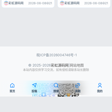
刚过去的6月7日，整个AI圈、
老网民心里掀起巨浪——停摆整
彩虹源码网
2026-06-08
21
彩虹源码网
2026-06-08
21
互联网圈都炸锅了。 OpenAI高
整1157天的天涯社区，正式恢
管对外放出一句极其颠覆行业的
复访问了。新域名tianya.net，
话，也直接宣告了一个时代的落
熟悉的蓝白界面，“天涯荟萃”
幕：聊天已死。 可能很多普通
“天涯杂谈”“关天茶舍”这些老...
用户...
皖ICP备2026004746号-1
© 2025-2026
彩虹源码网
|
网站地图
本站内容仅供学习交流，如有侵权请联系站长删除
首页
投稿
搜索
友链
我的
QQ交流群
微信公众号