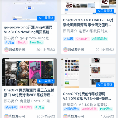
AI工具源码
AI工具源码
ChatGPT3.5+4.0+DALL‑E AI对
话绘画网页源码 带卡密充值后台
go‑proxy‑bing开源BingAI源码
附安装教程
源码简介 这套AI系统同时支持
Vue3+Go NewBing网页系统无
ChatGPT‑3.5、GPT‑4.0对话
需登录直接对话
源码简介 go‑proxy‑bing是基
以及DALL‑E文生图绘画能力，
AI绘画
ChatGPT
AI对话系统
于微软New Bing开发的开源AI
WEB网页端自适应。实现流式
AI对话
BingAI
NewBing
代理网页系统，后端Go语言、
打字输出对话，内置大量提示词
前端Vue3开发，复刻原版
模板。集成完整卡密系统，后台
彩虹源码网
20小时前
3
彩虹源码网
20小时前
2
BingAI交互UI 。用户无需登录
可批量生成卡密，用户端支持卡
微软账号就可以直接发起对话，
密兑换充值扣次数。后台支...
支持流式输出、导入ChatGPT
提示词库，支持...
AI工具源码
AI工具源码
ChatGPT网页端源码 带三方支付
ChatGPT付费创作系统源码
接口 AI付费对话WEB系统带后台
V2.1.0独立版 WEB+H5+微信小
可二开
源码简介 商业版ChatGPT网页
程序三端AI付费对话系统
端系统，PC网页WEB端自适
源码简介 V2.1.0独立运营版，
会员系统
PHP源码
AI对话
应，内置三方支付接口，无需小
一套程序兼容WEB网页端、H5
小程序源码
AI创作系统
PHP源码
程序即可实现线上充值付费。支
移动端、微信小程序三端。新增
持GPT3.5、GPT4以及国内多
百度文心一言接口，支持GPT对
彩虹源码网
20小时前
2
彩虹源码网
1天前
2