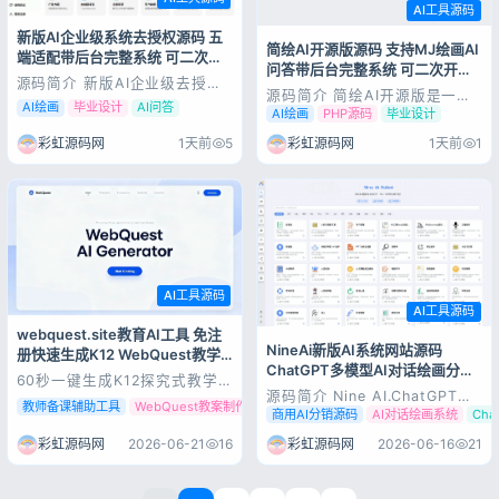
AI工具源码
新版AI企业级系统去授权源码 五
简绘AI开源版源码 支持MJ绘画AI
端适配带后台完整系统 可二次开
问答带后台完整系统 可二次开发
发毕业设计
源码简介 新版AI企业级去授权
毕业设计
源码简介 简绘AI开源版是一套
AI系统，uniapp开发实现五端
AI绘画
毕业设计
AI问答
PHP开发的AIGC一体化系统，
适配，包含Web网页端、H5、
AI绘画
PHP源码
毕业设计
集成MJ绘画生成与AI智能问答
微信小程序、抖音小程序、安卓
两大核心能力。Web端界面简
彩虹源码网
1天前
5
彩虹源码网
1天前
1
苹果双端APP。内置AI智能问
洁，包含用户中心、绘画生成、
答、MJ绘画生成、会员充值、
AI对话、后台管理模块。后台可
流量主变现等全套功能。后台可
管理用户、生成记录、接口参数
管理用户权限、会员套餐、绘画
配置，对接绘画与大模型API即
记录...
可投...
AI工具源码
AI工具源码
webquest.site教育AI工具 免注
NineAi新版AI系统网站源码
册快速生成K12 WebQuest教学
ChatGPT多模型AI对话绘画分销
任务
60秒一键生成K12探究式教学
商用程序
任务｜webquest.site 教育AI
源码简介 Nine AI.ChatGPT是
教师备课辅助工具
WebQuest教案制作
K12探究任务生成器
工具详细测评 一、工具基础介
基于ChatGPT开发的一个人工
商用AI分销源码
AI对话绘画系统
Ch
绍 webquest.site是一款专注
智能技术驱动的自然语言处理工
教育领域的轻量化AI在线工具，
具，它能够通过学习和理解人类
彩虹源码网
2026-06-21
16
彩虹源码网
2026-06-16
21
主打K12阶段WebQuest网络探
的语言来进行对话，还能根据聊
究课程一键生成，区别于市面上
天的上下文进行互动，真正像人
需要付...
类一样来聊天交流，甚至能完成