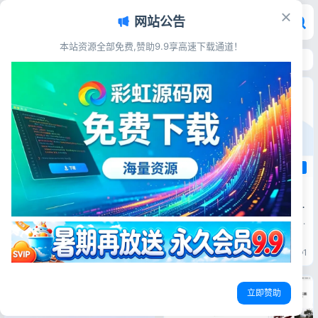
网站公告
本站资源全部免费,赞助9.9享高速下载通道！
首页
>
源码资源
>
AI工具源码
AI工具源码
AI工具源码
ChatGPT商业版免授权源码 AI问
AI工具源码
答+智能绘画系统 集成用户付费充
值整套运营源码
超级AI大脑开源AI工具箱网站源
源码简介 这套为商用优化的
码 SpringBoot后端 支持AI聊天AI
ChatGPT免授权AI系统，无需
繁琐授权激活，部署即可直接使
绘画多模型对接
免授权源码
AI绘画
AI问答
源码简介 超级AI大脑一站式AI
用，整合智能问答对话与AI绘画
工具箱开源项目，后端基于
AI聊天
AI绘画
WEB源码
生成两大主流变现模块，适配
SpringBoot开发，前端适配
PC网页、移动端H5访问，满足
WEB网页与H5移动端。集成AI
彩虹源码网
20小时前
5
彩虹源码网
20小时前
1
个人与小型团队商业化运营需
智能聊天机器人、AI文生图绘画
求。 AI问答模块支持
两大核心模块，可对接GPT、
GPT3.5/GP...
Kimi、文心一言、通义千问、
Stable‑Diffusio...
立即赞助