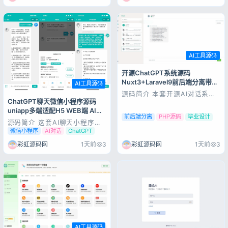
款大模型接口，打字机流式输出
话、AI绘画，内置大量提示词模
对话效果，内置海量提示词模
板。具备会员套餐、次数充值、
板。具备会员套餐、次数购买、
卡密兑换、广告获取次数完整变
卡密兑...
现模块，H5与小程序端卡密兑
换功...
登录
没有账号？立即注册
AI工具源码
开源ChatGPT系统源码
Nuxt3+Laravel9前后端分离带后
AI工具源码
台完整系统 可二次开发毕业设计
源码简介 本套开源AI对话系统
ChatGPT聊天微信小程序源码
采用Nuxt3前端+Laravel9后端
真正前后端分离架构。支持GPT
uniapp多端适配H5 WEB端 AI对
记住登录
忘记密码?
流式输出对话、多API‑Key切换
前后端分离
PHP源码
毕业设计
话带后台可二开
源码简介 这套AI聊天小程序基
管理、对话历史保存、用户中
于uniapp开发，一套代码同时
心、后台管理模块。后台可管理
微信小程序
AI对话
ChatGPT
登录
兼容微信小程序、H5、WEB网
用户数据、对话记录、接口参
页端，后端完整配套。支持GPT
数、会员配置。服务环境需要...
彩虹源码网
1天前
3
彩虹源码网
1天前
3
流式打字输出效果，聊天记录保
用户协议
隐私政策
存、清除，内置300+角色扮演
提示词。具备次数管控、每日免
费次数、分享领次数、看广告获
取次...
AI工具源码