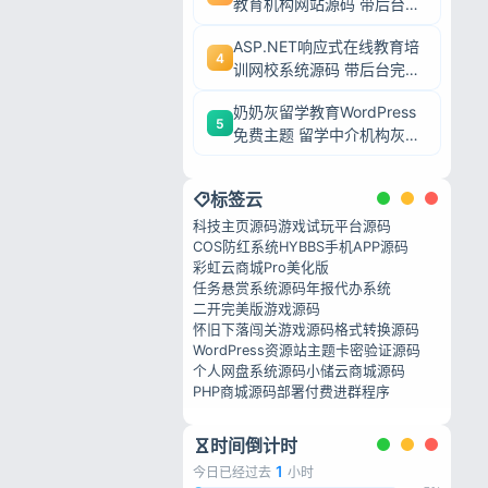
教育机构网站源码 带后台完
整模板 毕业设计可二次开发
ASP.NET响应式在线教育培
4
训网校系统源码 带后台完整
私政策
网课教学平台可二次开发
奶奶灰留学教育WordPress
5
免费主题 留学中介机构灰色
调wp网站模板
标签云
科技主页源码
游戏试玩平台源码
COS防红系统
HYBBS手机APP源码
彩虹云商城Pro美化版
任务悬赏系统源码
年报代办系统
二开完美版游戏源码
怀旧下落闯关游戏源码
格式转换源码
WordPress资源站主题
卡密验证源码
个人网盘系统源码
小储云商城源码
PHP商城源码部署
付费进群程序
时间倒计时
1
今日已经过去
小时