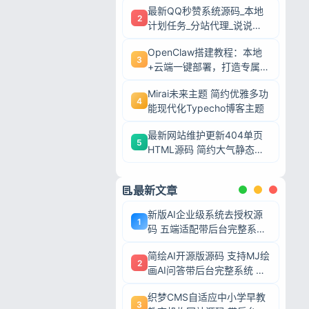
最新QQ秒赞系统源码_本地
2
计划任务_分站代理_说说赞
评自助下单平台
OpenClaw搭建教程：本地
3
+云端一键部署，打造专属AI
智能体
Mirai未来主题 简约优雅多功
4
能现代化Typecho博客主题
最新网站维护更新404单页
5
HTML源码 简约大气静态模
板
最新文章
新版AI企业级系统去授权源
1
码 五端适配带后台完整系统
可二次开发毕业设计
简绘AI开源版源码 支持MJ绘
2
画AI问答带后台完整系统 可
二次开发毕业设计
织梦CMS自适应中小学早教
忘记密码?
3