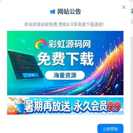
首页
源码资
网站公告
本站资源全部免费,赞助9.9享高速下载通道！
首页
>
主题模板
>
Zblog
Zblog
Zblog
Zblog三栏资讯模板_游戏攻略源码_自
适应CMS主题_支持昼夜切换
{x} 源码简介 🎮 高端游戏资讯CMS
模板 | 三栏自适应+AI智能SEO 🔥
SEO友好CMS
昼夜切换主题
三栏自适应模板
爆款资源推荐：YK极简资讯型主题模
板（适配Zblog CMS）🔧 专为游戏
彩虹源码网
2026-03-13
33
0
攻略站、科技资讯站、图文资源站量
身定制的高端响应式模板，支持昼夜
立即赞助
模式自由切换，打造极...