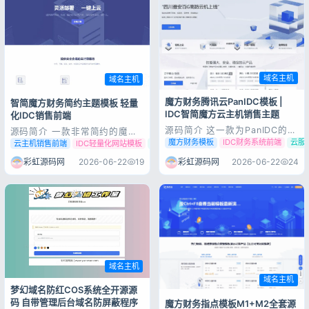
统源码...
域名主机
域名主机
魔方财务腾讯云PanIDC模板 |
智简魔方财务简约主题模板 轻量
IDC智简魔方云主机销售主题
化IDC销售前端
源码简介 这一款为PanIDC的魔
源码简介 一款非常简约的魔方
方财务模板酷似腾讯云，包含了
财务主题模版，虽然说不是什么
魔方财务模板
IDC财务系统前端
云服
云主机销售前端
IDC轻量化网站模板
魔方财务极简主题
首页、用户中心和购物车等三种
科技模版，但是这个属实给用户
模板。整体设计风格简约而不失
一种简约、好看、清新的一种感
彩虹源码网
2026-06-22
19
彩虹源码网
2026-06-22
24
大气，同时功能设计也极为强
觉，喜欢的自行下载吧！ 源码
大，满足各种需求。若你在寻找
展示 源码下载 [font
优质的IDC模板，PanIDC无疑
color="#0000ff"]✅夸克网盘
是一个理想的选择，感兴趣的朋
(需下载网盘/限速/慢）[/f...
友可以...
域名主机
域名主机
梦幻域名防红COS系统全开源源
码 自带管理后台域名防屏蔽程序
魔方财务指点模板M1+M2全套源