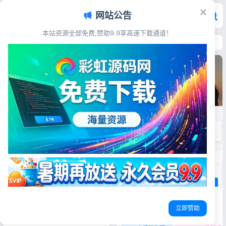
网站公告
本站资源全部免费,赞助9.9享高速下载通道！
首页
>
源码资源
>
域名主机
域名主机
域名主机
最新域名出售交易平台系统源码
修复版 附完整搭建教程
源码简介 最新域名出售交易平
台系统修复版源码，修复前台展
示、交易下单、支付同步、
域名主机
WHOIS查询各类BUG，内置担
保交易、域名上架议价、分销推
广，源码完整可用，上手简单，
思博虚拟主机销售系统源码 原生
域名出售系统
域名售卖平台修复版
域名中介交易程序
附带宝塔全套部署教程。 源码
对接梦奈宝塔EasyPanel Mnbt
立即赞助
展示 源码下载 [font
color="#...
源码简介 思博虚拟主机销售系