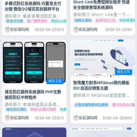
Short-Link免费短网址程序 快速
多模式防红系统源码 内置易支付
安全链接管理系统源码
对接 微信QQ域名防封跳转平台
源码简介 Short-Link是一个基
源码简介 最新多模式防红系统
于Fastify、Vercel和
源码+对接易支付 支持直链/跳
短网址源码
自建短链工具
链接管理系
易支付对接
推广跳转源码
微信QQ防红短链
Supabase构建的URL缩短服
转/短链接，使用本系统红了的
务，旨在帮助用户将冗长的网址
域名可在微信和QQ直接打开，
彩虹源码网
2026-06-22
7
彩虹源码网
2026-06-22
15
缩短为简单、易于分享的短链
系统带访问记录列表，可查看访
接。 免费开源，具有快速可
登录
问者ip和访问方式，带会员和支
靠、可扩展、安全的特点。它利
付功能 系统使用的是PHP语
没有账号？立即注册
用Fastify提供高性能的...
言，支付对接的是易支付 防红
接口可用自...
域名主机
记住登录
忘记密码?
域名主机
智简魔方财务MfQloud简约模板
IDC自适应销售主题
域名防红跳转系统源码 PHP无数
登录
源码简介 MfQloud是适配智简
据库防红中转程序
魔方财务的简约科技风前端主
题，专为IDC云服务商家打造，
源码简介 本源码是防止系统检
云服务器销售网站模板
魔方财务IDC模
用户协议
隐私政策
主打清爽极简蓝白商务视觉，全
测的，目的是防红，需要你的域
域名防红源码
微信QQ防红跳转
免数据库防红程序
页面响应式三端自适应，内置3
名是还没有红的状态，页面挺美
套首页样式可选，完整覆盖前
观的测试环境：PHP安卓微信打
彩虹源码网
2026-06-22
12
彩虹源码网
2026-06-22
40
台、用户中心、购物结算全套页
开直接会自动提示跳转浏览器，
面。 源码展示 源码下载 [font
苹果端会显示一个跳转页，需要
c...
手动点击跳转适合用在微信，单
index.php文件域名防红跳转系