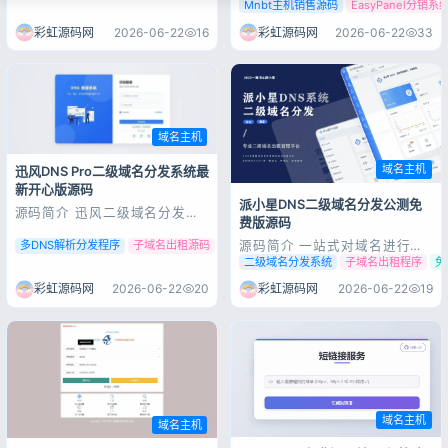
统是一款专为虚拟主机提供商和
Mnbt主机销售源码
EasyPanel分销系
网络服务运营商设计的高效管理
与销售平台。基于
彩虹源码网
2026-06-22
16
彩虹源码网
2026-06-22
33
ThinkPHP5+FastAdmin开发
的IDC虚拟主机自动化销售程
序，主打多服务器面板统一管
理，实现客户下单全自动创建主
机、FTP、数据...
域名主机
域名主机
迅风DNS Pro二级域名分发系统最
新开心版源码
派小星DNS二级域名分发公测免
源码简介 迅风二级域名分发系
费版源码
统源码最新开心版 一站式对域
名进行二级分发，自助添加，自
源码简介 一站式对域名进行二
多DNS解析分发程序
子域名出租源码
迅风DNS开心版
助修改解析功能：1、支持阿里
级分发，自助添加，自助修改解
二级域名分发系统
子域名出租程序
免
云、腾讯云、西部数码、
析功能:1、支持市面上所有主流
cloudflare、帝恩爱思、同系统
DNS产商2、卡密功能3、多用
彩虹源码网
2026-06-22
20
彩虹源码网
2026-06-22
19
的域名2、卡密功能3、多用户
户组，用户组单独设置可解析域
组，用户组单独设置可解析域名
名和解析价格4、工单功能5、
和解析价格4...
支持易支付接口和聚合登录接口
Ps：免费使用，欢迎反馈BUG
和提出更新...
域名主机
域名主机