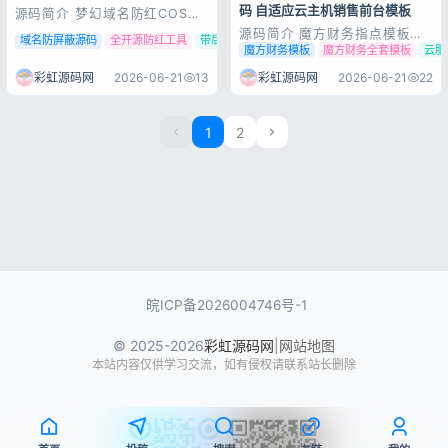
码 自适应云主机销售前台模板
源码简介 梦幻域名防红COS系
统源码 带后台 全开源 可以在
源码简介 魔方财务指点模板
域名防屏蔽源码
全开源防红工具
带后台防红程序
后台自定义防红接口 安装教
M1+M2全套源码 M1和M2两套
魔方财务模板
魔方财务全套模板
云服
程： 测试环境：Nginx+
模板+后台可控插件，压缩包内
PHP7.0+MySQL5.6 访问
包含M1+M2两套完整模板（用
彩虹源码网
2026-06-21
13
彩虹源码网
2026-06-21
22
http://你的域名/install.php 进
户中心+购物车+首页）以及后
行安装 后台地址：http://你
台可控插件，可以直接设置
的...
logo等信息，都是精心修复过
1
2
的 使用教程： app和public文
件...
皖ICP备2026004746号-1
© 2025-2026
彩虹源码网
|
网站地图
本站内容仅供学习交流，如有侵权请联系站长删除