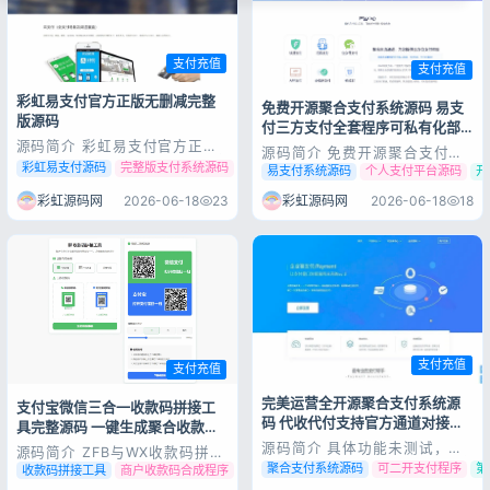
支付充值
支付充值
彩虹易支付官方正版无删减完整
免费开源聚合支付系统源码 易支
版源码
付三方支付全套程序可私有化部
署
源码简介 彩虹易支付官方正版
源码简介 免费开源聚合支付、
无删减完整版源码，源码无加密
易支付、三方支付全套系统源
彩虹易支付源码
完整版支付系统源码
无删减支付源码
易支付系统源码
个人支付平台源码
开
无阉割、功能齐全、稳定好用，
码，支持多通道对接，源码完整
源码完整可用，上手简单，适合
可用，上手简单，无加密限制支
彩虹源码网
2026-06-18
23
彩虹源码网
2026-06-18
18
搭建个人聚合支付收款平台。访
持二次开发，附部署教程适合站
问域名进行安装操作，伪静态规
长搭建自有收款平台。 源码展
则Nginx.txt 源码展示 源码下
示 源码下载 [font
载 [font color="#0...
color="#0000ff"]✅夸克网盘
(需下...
支付充值
支付充值
完美运营全开源聚合支付系统源
支付宝微信三合一收款码拼接工
码 代收代付支持官方通道对接可
登录
具完整源码 一键生成聚合收款码
二次开发
程序
源码简介 具体功能未测试，感
没有账号？立即注册
源码简介 ZFB与WX收款码拼接
兴趣的自己下载玩玩吧。仅供学
工具合三合一源码一款支付宝和
聚合支付系统源码
可二开支付程序
第
收款码拼接工具
商户收款码合成程序
ZFB WX聚合码生成源码
习研究之用，请勿商用，商用请
微信还有云闪付合三为一的工