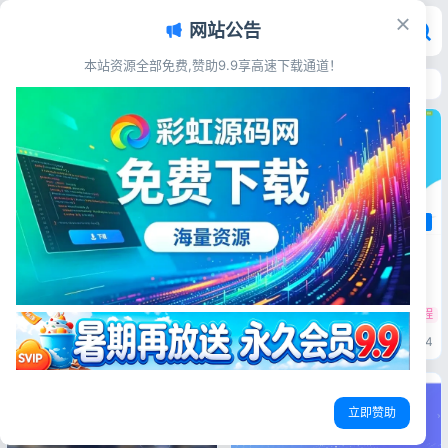
网站公告
本站资源全部免费,赞助9.9享高速下载通道！
首页
>
源码资源
>
支付充值
支付充值
支付充值
支付充值
彩虹易支付登录页新模板 响应式
美化登录注册界面源码
个人免签码支付系统源码 免签支
源码简介 全新彩虹易支付登录
付微信收款平台附带搭建教程
页美化新模板，支持登录、注
源码简介 本系统适合小交易，
册、密码找回全套界面，全端响
响应式支付登录模板
易支付UI模板
彩虹易支付前端美化
不适合大交易场景，大交易场景
应式适配，兼容主流易支付程
微信免签收款源码
免签支付搭建教程
的话建议走官方，适合给一些小
序，源码完整可用，上手简单，
商户的个人系统使用。 开发系
彩虹源码网
2026-06-19
34
彩虹源码网
2026-06-18
24
一键替换即可部署使用。 源码
统使用语言技术:PHP 原理:基于
展示 源码下载 [font
安卓客户端微信，支付宝的支付
color="#0000ff"]✅夸克网盘
成功消息通知，回调服务器，为
(需下...
了保障服务的可持续性性，建议
使用挂机宝...
立即赞助