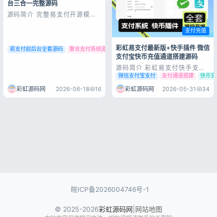
台三合一完整源码
源码简介 完整易支付开源模
板，前台、用户中心、管理后台
三合一整合，源码完整可用，上
支付充值
手简单，支持多支付通道，可直
接部署二次开发，附带详细搭建
彩虹易支付最新版+快手插件 微信
教程。模板内容包含前台+用户
易支付前后台全套源码
聚合支付系统源码
易支付三合一源码
中心+后台此次更新优化了后台
支付宝快币充值通道搭建源码
异常加载缓慢问题，并且移除了
源码简介 彩虹易支付快手支付
某人在head文件...
插件–小白可上手支持微信/支付
微信支付宝支付
支付通道搭建
快币变
宝 支付 已适配最新版彩虹易支
付将压缩包丢到网站根目录解压
彩虹源码网
2026-06-18
16
彩虹源码网
2026-05-31
34
覆盖替换进入后台支付接口-》
支付插件-》刷新支付插件插件
全开源，快币可以去淘宝找回收
或者开2个号码自己提！ 源码展
示 源码下...
皖ICP备2026004746号-1
© 2025-2026
彩虹源码网
|
网站地图