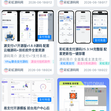
支持正版，以下是搬运过来的简
具，非常好用，有需要的小伙伴
彩虹源码网
2026-06-18
12
彩虹源码网
2026-06-18
17
介1：手工书写DIV+CSS、代码
下载使用吧！软件是离线版本，
精简无冗余。2：自适应结构，
双击html文件，用浏览器打开
全球先进技术，高端视觉体验。
软件。上传相应二维码，然后点
3：SEO框架布局，栏目及文章
生成，在右侧就可拼接出我们需
页均可独...
要的二维码。...
记住登录
忘记密码?
登录
支付充值
支付充值
用户协议
隐私政策
源支付v7开源版v1.8.9源码 配套
彩虹易支付源码25.3.14完整版 配
云端源码+挂机软件全套资源
套更新包一键部署
源码简介 源支付v7支付系统开
源码简介 全面集成主流支付渠
源版 v1.8.9源码 附云端源码
YPay聚合支付源码
源支付挂机软件
源支付云端源码
道，为企业提供解决收款付款结
+挂机软件开源无加密无授权版
彩虹易支付
易支付系统源码
彩虹易支
算营销;支持支付宝、微信、银
本，支持把个人码放到线上进行
联、QQ钱包等主流支付渠道，
收款，api对接参数和易支付是
彩虹源码网
2026-06-18
24
彩虹源码网
2026-06-18
22
让您拥有PC网页支付、扫码支
一样的测试环境：PHP8.1，
付、手机APP支付、移动
MySQL5.6 版本号1.8.9，框架
HTML5支付、微信公众号支付
是thinkphp源...
等; 服务器环境推荐使用宝塔、
AMH等面板一键...
支付充值
易支付开源模板 前台用户中心后