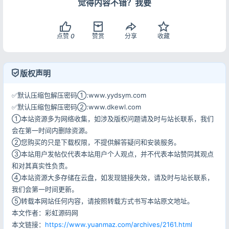
觉得内容不错？我要
点赞
0
赞赏
分享
收藏
版权声明
登录
没有账号？立即注册
✅默认压缩包解压密码①:www.yydsym.com
✅默认压缩包解压密码②:www.dkewl.com
①本站资源多为网络收集，如涉及版权问题请及时与站长联系，我们
会在第一时间内删除资源。
②您购买的只是下载权限，不提供解答疑问和安装服务。
记住登录
忘记密码?
③本站用户发帖仅代表本站用户个人观点，并不代表本站赞同其观点
和对其真实性负责。
登录
④本站资源大多存储在云盘，如发现链接失效，请及时与站长联系，
我们会第一时间更新。
用户协议
隐私政策
⑤转载本网站任何内容，请按照转载方式书写本站原文地址。
本文作者：彩虹源码网
本文链接：
https://www.yuanmaz.com/archives/2161.html