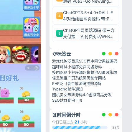
源码 Vue3+Go NewBing网
页系统无需登录直接对话
ChatGPT3.5+4.0+DALL‑E
4
AI对话绘画网页源码 带卡密
充值后台附安装教程
ChatGPT网页端源码 带三方
5
支付接口 AI付费对话WEB系
统带后台可二开
标签云
游戏代练
泛目录SEO程序
网贷系统源码
趣味测试小程序
免费同城源码
校园跑腿小程序源码
蜘蛛池
AI跟风焦虑
信息流推广页系统
简历制作网站
PHP泛目录生成源码
拼购源码
Typecho邮件通知
随机美女热舞源码4.0
虚拟商品分发
SEO站群爬虫工具
时间倒计时
21
今日已经过去
小时
88%