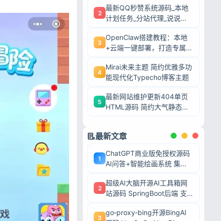
最新QQ秒赞系统源码_本地
2
计划任务_分站代理_说说赞
评自助下单平台
OpenClaw搭建教程：本地
3
+云端一键部署，打造专属AI
智能体
Mirai未来主题 简约优雅多功
4
能现代化Typecho博客主题
最新网站维护更新404单页
5
HTML源码 简约大气静态模
板
最新文章
ChatGPT商业版免授权源码
1
AI问答+智能绘画系统 集成
用户付费充值整套运营源码
超级AI大脑开源AI工具箱网
2
站源码 SpringBoot后端 支
持AI聊天AI绘画多模型对接
go‑proxy‑bing开源BingAI
3