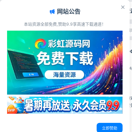
首页
源码资
网站公告
本站资源全部免费,赞助9.9享高速下载通道！
文章目录
首页
>
源码资源
>
游戏娱
源码简介
方块鸟冒险Coc
源码展示
源码下载
彩虹源码网
2026-06-10
1
源码简介
方块鸟冒险休闲小游戏
逻辑、场景资源与音
次开发。
立即赞助
源码展示