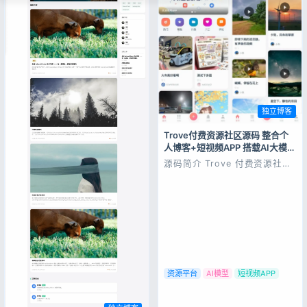
独立博客
Trove付费资源社区源码 整合个
人博客+短视频APP 搭载AI大模型
多支付多存储
源码简介 Trove 付费资源社区
源码 + 个人博客 + 短视频
APP 支持 AI 大模型多支付多
存储 支持发布为H5/安卓/苹果/
小程序，后端采用今天刚发布的
RuleApiV2的Pro体验版，可以
帮助您快速搭建自己的个人博
客，付费资源论...
资源平台
AI模型
短视频APP