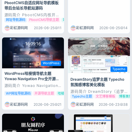
PbootCMS自适应网址导航模板
带后台站长导航站源码
源码简介 PbootCMS内核开发
的网站模板，该模板适用于外贸
网址导航源码
PbootCMS导航主题
站长目录模板
网站,通用网站等企业，当然其
他行业也可以做，只需要把文字
彩虹源码网
2026-06-25
14
彩虹源码网
2026-06-25
11
图片换成其他行业的即可；该模
板专门用于展示、分类、检索各
类网址资源的 Web 模板，核心
功能是网址收纳、分类导航、快
速访问...
WordPress
Typecho
WordPress哇棱镜导航主题
Yowao Navigation Pro全开源模
DreamStory追梦主题 Typecho
板
氛围感博客美化模板
源码简介 Yowao Navigation
Pro 是一款基于 WordPress
源码简介 DreamStory（追梦
WP网址导航源码
开源导航主题
哇棱镜导航模板
开发的高性能导航主题。它采用
主题）是一款专为个人博客、
Typecho主题
文艺博客模板
博客美
了独特的“棱镜”视觉风格
ACG 二次元博客、生活记录、
（Prism UI），集成了银行级
日常随笔打造的高颜值
彩虹源码网
2026-06-25
21
彩虹源码网
2026-06-23
38
CSRF 安全防护，并针对国内网
Typecho 美化主题。主打沉浸
络环境进行了深度优化。 它不
式氛围视觉 + 内置全套实用功
仅仅是一...
能，无需堆砌插件，开箱即用，
轻量流畅、自定义自由度极高，
是打造...