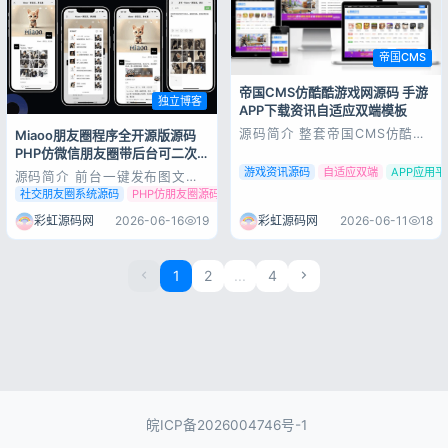
帝国CMS
帝国CMS仿酷酷游戏网源码 手游
独立博客
APP下载资讯自适应双端模板
源码简介 整套帝国CMS仿酷酷
Miaoo朋友圈程序全开源版源码
游戏网源码完整可用，上手简
PHP仿微信朋友圈带后台可二次
单，基于7.5内核开发，适配手
开发
游戏资讯源码
自适应双端
APP应用平
游/APP下载与资讯门户场景，
源码简介 前台一键发布图文，
自带PC+WAP双端同步、采集
视频，音乐。发布内容支持定位
社交朋友圈系统源码
PHP仿朋友圈源码
朋友圈全开源源码
插件与SEO优化，可直接部署
或自定义位置信息。支持将发布
上线。模板有手机端和pc端，
内容设为广告模式消息站内通知
彩虹源码网
2026-06-16
19
彩虹源码网
2026-06-11
18
由于数据量太大，但又是夸克云
或邮件通知。支持其他用户注
盘存放，所...
册,支持其他用户发布文章,管理
自己的文章。拥有丰富的后台管
1
2
...
4
理功能，一键操作。 安装环境
Nginx ≥1...
皖ICP备2026004746号-1