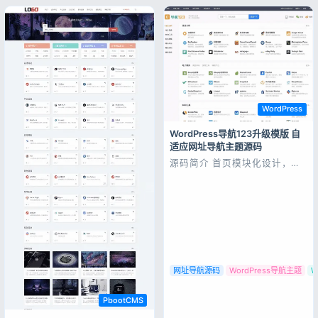
器等；主流浏览器；结构容易优
化；多终端均可正常预览。 操
作系统：Linux/Unix...
记住登录
忘记密码?
登录
WordPress
WordPress导航123升级模版 自
用户协议
隐私政策
适应网址导航主题源码
源码简介 首页模块化设计，添
加不同链接分类的链接，每个模
块可选显示链接图标、链接描
述，链接总数、每行链接数、标
题粗细、链接打开方式等。内置
链接管理，无需第三方插件即可
使用。自适应设计，完美兼容
PC电脑、平板电脑、手机访问
如果打算搭建一个专业...
网址导航源码
WordPress导航主题
PbootCMS