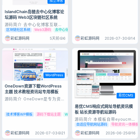
独立博客
IslandChain岛链去中心化博客论
坛源码 Web3区块链社区系统
源码简介 去中心化博客互联系
统。每一座孤岛，都值得被看
区块链社区系统
Web3源码
去中心化博客
见。 双引擎主题：山海间（默
认 Vue 主题）+ 朋友圈（微信
彩虹源码网
5天前
6
彩虹源码网
2026-07-30
14
风格动态流 PHP 主题）+
WallFlow（瀑布流壁纸 PHP 主
题）WallFlow 壁纸主题：瀑布
流布局 + 多维筛...
WordPress
OneDown资源下载WordPress
主题 技术教程资讯站专用模板
易优CMS
源码简介 OneDown是专为资源
下载站、技术教程站、资讯博客
易优CMS响应式网址导航资讯模
量身打造的轻量化WordPress
板 站长资源导航站源码
商业主题，聚焦源码、软件、工
技术博客WP模板
源码下载站主题
WP教程资讯模板
具、编程教程、行业资讯类站点
源码简介 本模板自带eyoucms
搭建，兼顾内容展示、资源下载
内核，无需再下载eyou系统，
自适应导航网站源码
导航资讯一体模板
交互与搜索引擎优化，是个人技
登录
原创设计、手工书写
术博客、源码分享站、教程资源
DIV+CSS，完美兼容IE7+、
彩虹源码网
2026-07-03
21
彩虹源码网
2026-06-25
16
没有账号？立即注册
站的...
Firefox、Chrome、360浏览