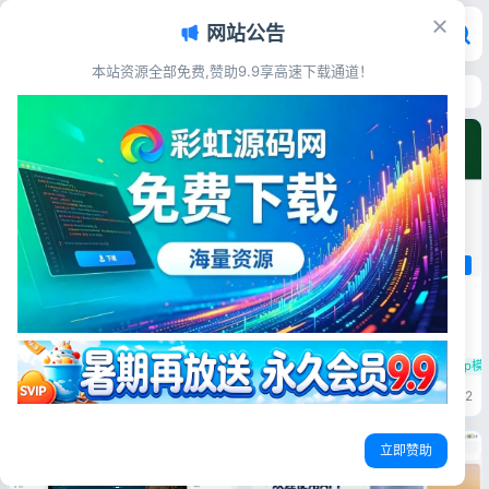
网站公告
本站资源全部免费,赞助9.9享高速下载通道！
首页
>
主题模板
主题模板
WordPress
WordPress
奶奶灰留学教育WordPress免费
绿色教育儿童培训类WordPress
主题 留学中介机构灰色调wp网站
免费主题 少儿培训机构网站模板
模板
源码简介 这套奶奶灰简约风格
WordPress免费主题，专门面
源码简介 本套绿色教育风
WordPress主题
教育模板
免费wp主题
向留学中介、出国教育咨询机
WordPress免费主题，专为儿
WordPress主题
早教机构
免费wp模
构。采用高级灰调商务UI，风格
童培训机构、早教中心、兴趣培
沉稳大气，HTML5全响应式布
训班打造。采用清新绿色教育风
彩虹源码网
2天前
2
彩虹源码网
2天前
2
局，电脑、平板、手机自动适
格，HTML5响应式设计，电
配。内置海外院校展示、留学项
脑、手机、平板自动适配访问。
目介绍、成功案例、顾问团队、
内置课程项目展示、师资团队、
立即赞助
新闻资讯、...
学员风采、新闻资讯、在线留
言、联系我们等常...