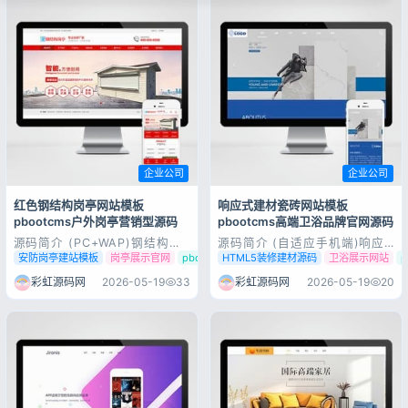
码下载
企业公司
企业公司
红色钢结构岗亭网站模板
响应式建材瓷砖网站模板
pbootcms户外岗亭营销型源码
pbootcms高端卫浴品牌官网源码
源码简介 (PC+WAP)钢结构岗
源码简介 (自适应手机端)响应
亭营销型pbootcms网站模板
式品牌建材瓷砖类pbootcms网
安防岗亭建站模板
岗亭展示官网
pbootcms营销网站
HTML5装修建材源码
卫浴展示网站
红色户外岗亭网站源码下载
站模板 HTML5高端瓷砖卫浴网
pbootcms内核开发的网站模
站源码下载pbootcms内核开发
彩虹源码网
2026-05-19
33
彩虹源码网
2026-05-19
20
板，该模板适用于营销型网站、
的网站模板，该模板适用于建材
户外岗亭网站等企业，当然其他
瓷砖网站、卫浴瓷砖网站等企
行业也可以做，只需要把文字图
业，当然其他行业也可以做，只
片换成其他行业的即可；
需要把文字图片换成其他行业
PC+WA...
的...