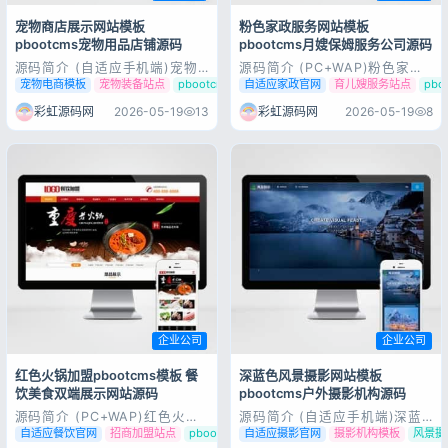
登录
宠物商店展示网站模板
粉色家政服务网站模板
pbootcms宠物用品店铺源码
pbootcms月嫂保姆服务公司源码
源码简介 (自适应手机端)宠物
源码简介 (PC+WAP)粉色家政
用户协议
隐私政策
商店宠物装备类网站pbootcms
服务公司网站模板 月嫂保姆网
宠物电商模板
宠物装备站点
pbootcms宠物模板
自适应家政官网
育儿嫂服务站点
pb
模板 宠物网站源码下载
站源码下载pbootcms内核开发
pbootcms内核开发的网站模
的网站模板，该模板适用于家政
彩虹源码网
2026-05-19
13
彩虹源码网
2026-05-19
8
板，该模板适用于宠物行业网
服务公司网站、月嫂保姆网站等
站、宠物网站等企业，当然其他
企业，当然其他行业也可以做，
行业也可以做，只需要把文字图
只需要把文字图片换成其他行业
片换成其他行业的即可；自适
的即可；PC+WAP，同一个后
应，同一个后台...
台...
企业公司
企业公司
红色火锅加盟pbootcms模板 餐
深蓝色风景摄影网站模板
饮美食双端展示网站源码
pbootcms户外摄影机构源码
源码简介 (PC+WAP)红色火锅
源码简介 (自适应手机端)深蓝
加盟网站pbootcms模板 餐饮
色风景摄影网站pbootcms模板
自适应餐饮官网
招商加盟站点
pbootcms美食模板
自适应摄影官网
摄影机构模板
风景摄
美食网站源码下载pbootcms内
户外风景摄影机构网站源码下载