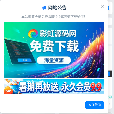
网站公告
本站资源全部免费,赞助9.9享高速下载通道！
首页
>
源码资源
>
企业公司
企业公司
企业公司
多用户上班打卡系统源码 企业员
企业公司
工考勤签到记录统计分析后台源
码
蓝色简约个人接单HTML源码 静
源码简介 多用户上班打卡系统
源码｜支持记录查询+统计分析/
态单页接单展示网站
考勤打卡系统源码 用户管理 支
月度出勤分析系统
企业办公签到源码
员工打卡记录查询
源码简介 蓝色简约风个人接单
持注册、登录、密码修改和密码
HTML源码，页面布局清爽大
重置 每日打卡 记录每次打卡时
接单展示页面
静态网站源码
蓝色简约
气，纯静态页面加载速度快，适
间，一目了然 记录查询 按日期
合展示业务、接单宣传使用，源
查询历史打卡记录 信息管理 支
彩虹源码网
2026-07-26
6
彩虹源码网
2026-05-31
18
立即赞助
码完整可用，上手简单，直接上
持头像上传、个人信息查看数据
传即可部署使用。 源码展示 源
统计 ...