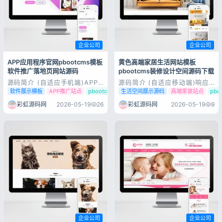
企业公司
企业公司
APP应用程序官网pbootcms模板
黄色高端家居生活网站模板
软件推广落地页网站源码
pbootcms装修设计空间源码下载
源码简介 (自适应手机端)APP
源码简介 (自适应移动端)响应
应用程序官网pbootcms网站模
式高端家居生活空间类网站
软件展示模板
APP推广站点
pbootcms应用网站
生活空间展示源码
高端家装站点
pb
板 App软件落地页网站源码下
pbootcms模板 黄色家居装修
载pbootcms内核开发的网站模
网站源码下载pbootcms内核开
彩虹源码网
2026-05-19
26
彩虹源码网
2026-05-19
9
板，该模板适用于APP软件官
发的网站模板，该模板适用于家
网、软件落地页网站等企业，当
居生活、家居装修网站等企业，
然其他行业也可以做，只需要把
当然其他行业也可以做，只需要
文字图片换成其他行业的即可...
把文字图片换成其他行业的即
可；自适...
登录
没有账号？立即注册
记住登录
忘记密码?
企业公司
企业公司