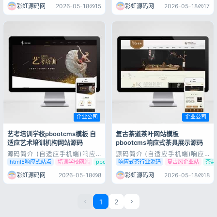
核开发的网站模板，该模板适用
pbootcms内核开发的网站模
彩虹源码网
2026-05-18
15
彩虹源码网
2026-05-18
17
于火锅加盟网站、餐饮美食网站
板，该模板适用于风景摄影网
等企业，当然其他行业也可以
站、摄影机构网站等企业，当然
做，只需要把文字图片换成其他
其他行业也可以做，只需要把文
行业的即可；PC+WAP，同...
字图片换成其他行业的即可；响
应式...
企业公司
企业公司
艺考培训学校pbootcms模板 自
复古茶道茶叶网站模板
适应艺术培训机构网站源码
pbootcms响应式茶具展示源码
源码简介 (自适应手机端)响应
源码简介 (自适应手机端)响应
式艺考培训学校类网站
式茶叶茶道pbootcms网站模板
html5响应式站点
培训学校网站
pbootcms教育模板
响应式茶行业源码
复古风企业站
茶具
pbootcms模板 html5艺术培
棕色复古茶具网站源码下载
训机构网站源码下载pbootcms
pbootcms内核开发的网站模
彩虹源码网
2026-05-18
8
彩虹源码网
2026-05-18
18
内核开发的网站模板，该模板适
板，该模板适用于茶叶茶道网
用于艺考培训学校、艺术培训机
站、复古茶具网站等企业，当然
构网站等企业，当然其他行业也
其他行业也可以做，只需要把文
1
2
可以做，只需要把文字图片换成
字图片换成其他行业的即可；响
其他行...
应式，同...