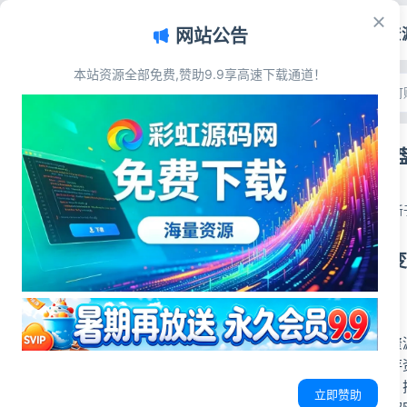
首页
源码资
网站公告
本站资源全部免费,赞助9.9享高速下载通道！
文章目录
首页
>
网赚副业
>
国内可
资源分享也能变现！2026国内可赚钱网盘盘点，一文看懂网盘全部收益模式
国内可赚钱网
一、国内带分享激励、可赚佣金的主流网盘介绍
二、网盘分享4大类主流收益方式，站长必懂
彩虹源码网
三、站长实操变现小建议
2026-06-27
更新于
资源分享也能变
前言
不管是个人站长、资
人只知道上传文件存
稳定拿到下载分成、
立即赞助