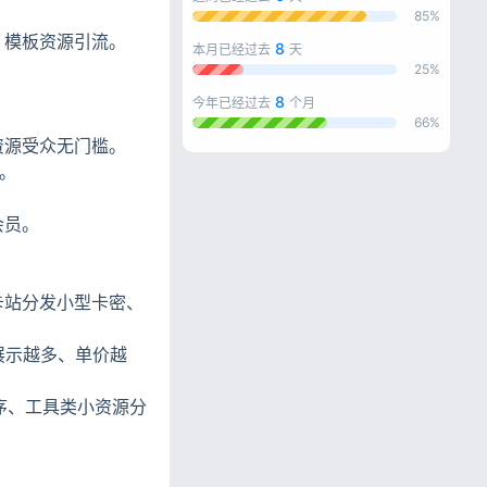
85%
、模板资源引流。
8
本月已经过去
天
25%
8
今年已经过去
个月
66%
资源受众无门槛。
成。
。
会员。
卡站分发小型卡密、
展示越多、单价越
序、工具类小资源分