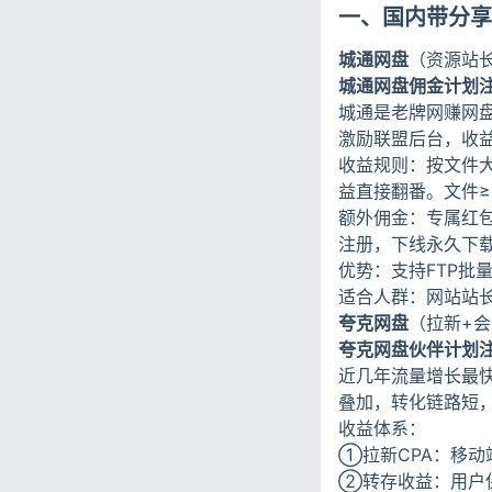
一、国内带分享
城通网盘
（资源站
城通网盘佣金计划注
城通是老牌网赚网
激励联盟后台，收益
收益规则：按文件大
益直接翻番。文件≥5
额外佣金：专属红包
注册，下线永久下载
优势：支持FTP批
适合人群：网站站
夸克网盘
（拉新+
夸克网盘伙伴计划注
近几年流量增长最
叠加，转化链路短
收益体系：
①拉新CPA：移动
②转存收益：用户保