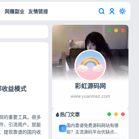
网赚副业
友情链接
彩虹源码网
部收益模式
www.yuanmaz.com
热门文章
现的重要工具。很多
件、引流用户，就能
国内靠谱免费源码网站有哪
1
、提现靠谱的国内收
些？主流源码平台优缺点深
度盘点