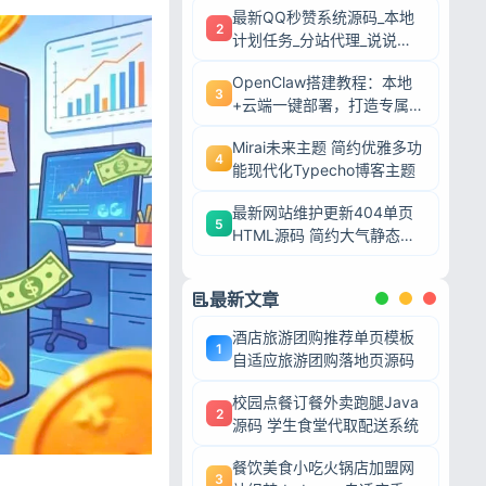
最新QQ秒赞系统源码_本地
2
计划任务_分站代理_说说赞
评自助下单平台
OpenClaw搭建教程：本地
3
+云端一键部署，打造专属AI
智能体
Mirai未来主题 简约优雅多功
4
能现代化Typecho博客主题
最新网站维护更新404单页
5
HTML源码 简约大气静态模
板
最新文章
酒店旅游团购推荐单页模板
1
自适应旅游团购落地页源码
校园点餐订餐外卖跑腿Java
2
源码 学生食堂代取配送系统
餐饮美食小吃火锅店加盟网
3