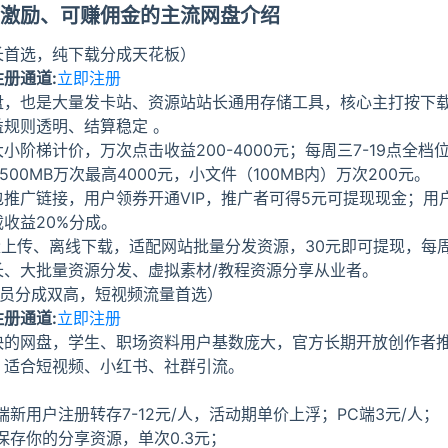
激励、可赚佣金的主流网盘介绍
长首选，纯下载分成天花板）
册通道:
立即注册
盘，也是大量发卡站、资源站站长通用存储工具，核心主打按下
规则透明、结算稳定 。
小阶梯计价，万次点击收益200-4000元；每周三7-19点全
00MB万次最高4000元，小文件（100MB内）万次200元。
推广链接，用户领券开通VIP，推广者可得5元可提现现金；用
收益20%分成。
量上传、离线下载，适配网站批量分发资源，30元即可提现，每
长、大批量资源分发、虚拟素材/教程资源分享从业者。
会员分成双高，短视频流量首选）
册通道:
立即注册
快的网盘，学生、职场资料用户基数庞大，官方长期开放创作者
，适合短视频、小红书、社群引流。
端新用户注册转存7-12元/人，活动期单价上浮；PC端3元/人；
存你的分享资源，单次0.3元；