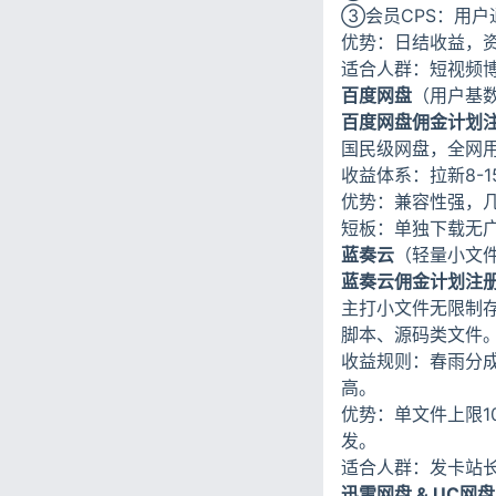
③会员CPS：用户
优势：日结收益，
适合人群：短视频
百度网盘
（用户基
百度网盘佣金计划注
国民级网盘，全网
收益体系：拉新8-1
优势：兼容性强，
短板：单独下载无
蓝奏云
（轻量小文
蓝奏云佣金计划注册
主打小文件无限制
脚本、源码类文件
收益规则：春雨分成
高。
优势：单文件上限1
发。
适合人群：发卡站
迅雷网盘 & UC网盘