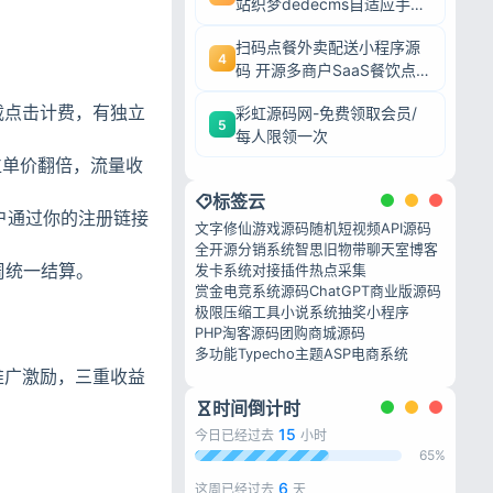
站织梦dedecms自适应手机
端源码
扫码点餐外卖配送小程序源
4
码 开源多商户SaaS餐饮点
餐系统
载点击计费，有独立
彩虹源码网-免费领取会员/
5
每人限领一次
档位单价翻倍，流量收
标签云
户通过你的注册链接
文字修仙游戏源码
随机短视频API源码
全开源分销系统
智思旧物
带聊天室博客
周统一结算。
发卡系统对接插件
热点采集
赏金电竞系统源码
ChatGPT商业版源码
极限压缩工具
小说系统
抽奖小程序
PHP淘客源码
团购商城源码
多功能Typecho主题
ASP电商系统
推广激励，三重收益
时间倒计时
15
今日已经过去
小时
65%
6
这周已经过去
天