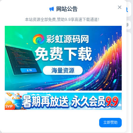
网站公告
本站资源全部免费,赞助9.9享高速下载通道！
首页
>
源码资源
>
发卡系统
>
秋云自助下单系统最新版V2 彩虹云商城二开美
秋云自助下单系统最新版V2 彩虹云商城二开美化
源码
彩虹源码网
2026-06-29
30阅读
源码简介
基于原版彩虹云商城深度二次开发的发卡/自助下单程序，定
位公益运营发卡站，整体采用极简清新UI重构前后台，适配
虚拟商品、代刷、卡密、分站分销业务。
立即赞助
运行环境要求