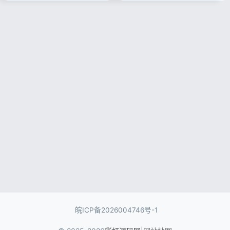
Node.js论坛系统： 是一个面...
论坛会员社区，一套代码兼容
APP、多端小程序，开箱即用，
二次开发便捷，快速搭建专...
记住登录
忘记密码?
登录
用户协议
隐私政策
皖ICP备2026004746号-1