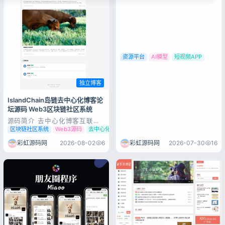
小程序，后端采用今天刚发布的
RuleApiV2的Pro体验版，可以
帮助您快速搭建自己的个人博
客，付费资源论...
资源平台
AI模型
短视频APP
独立博客
IslandChain岛链去中心化博客论
坛源码 Web3区块链社区系统
源码简介 去中心化博客互联系
统。每一座孤岛，都值得被看
区块链社区系统
Web3源码
去中心化博客
见。 双引擎主题：山海间（默
认 Vue 主题）+ 朋友圈（微信
彩虹源码网
2026-08-02
6
彩虹源码网
2026-07-30
16
风格动态流 PHP 主题）+
WallFlow（瀑布流壁纸 PHP 主
题）WallFlow 壁纸主题：瀑布
流布局 + 多维筛...
登录
没有账号？立即注册