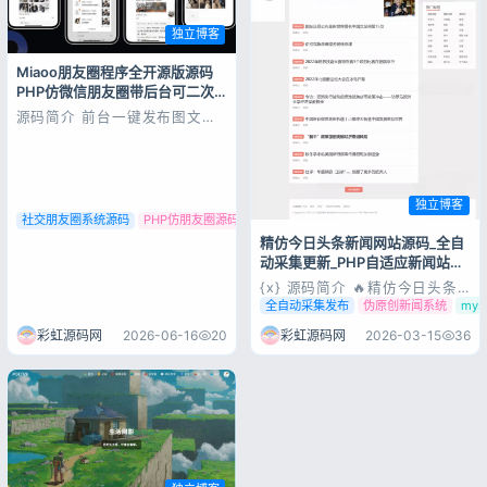
独立博客
记住登录
忘记密码?
Miaoo朋友圈程序全开源版源码
PHP仿微信朋友圈带后台可二次
登录
开发
源码简介 前台一键发布图文，
视频，音乐。发布内容支持定位
或自定义位置信息。支持将发布
用户协议
隐私政策
内容设为广告模式消息站内通知
或邮件通知。支持其他用户注
册,支持其他用户发布文章,管理
独立博客
自己的文章。拥有丰富的后台管
社交朋友圈系统源码
PHP仿朋友圈源码
朋友圈全开源源码
理功能，一键操作。 安装环境
Nginx ≥1...
精仿今日头条新闻网站源码_全自
动采集更新_PHP自适应新闻站系
统_亲测可用
{x} 源码简介 🔥精仿今日头条
新闻网站系统 功能介绍 适配
全自动采集发布
伪原创新闻系统
my
PHP7.3+MySQL5.7，全站自适
应布局，源码亲测可直接运营，
彩虹源码网
2026-06-16
20
彩虹源码网
2026-03-15
36
内置详细安装教程，搭建零门
槛！ 📰 多平台新闻源自动采集
集成新浪、网易、搜狐、人民
网、中新网等多家权威新闻接
口，...