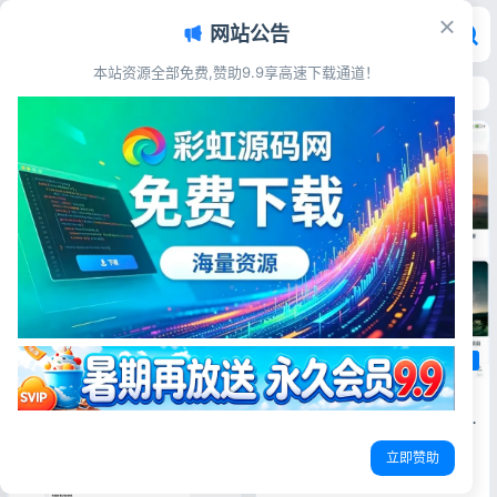
网站公告
本站资源全部免费,赞助9.9享高速下载通道！
首页
>
主题模板
>
独立博客
独立博客
独立博客
Trove付费资源社区源码 整合个
人博客+短视频APP 搭载AI大模型
多支付多存储
源码简介 Trove 付费资源社区
立即赞助
源码 + 个人博客 + 短视频
APP 支持 AI 大模型多支付多
存储 支持发布为H5/安卓/苹果/