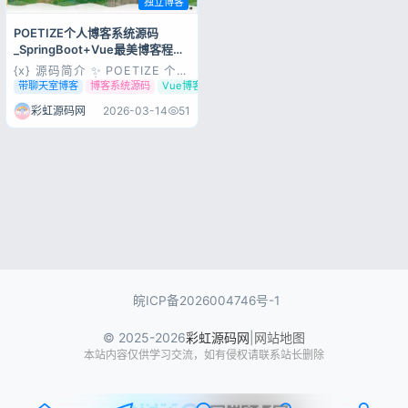
独立博客
POETIZE个人博客系统源码
_SpringBoot+Vue最美博客程序_
带聊天功能
{x} 源码简介 ✨ POETIZE 个人
博客系统源码 | 高颜值轻量博
带聊天室博客
博客系统源码
Vue博客源码
客程序 POETIZE 是一款基于
SpringBoot + Vue2 + Vue3
彩虹源码网
2026-03-14
51
开发的现代化个人博客系统，界
面简约美观，被誉为最美博客系
统，全站支持移动端自适应，...
皖ICP备2026004746号-1
© 2025-2026
彩虹源码网
|
网站地图
本站内容仅供学习交流，如有侵权请联系站长删除