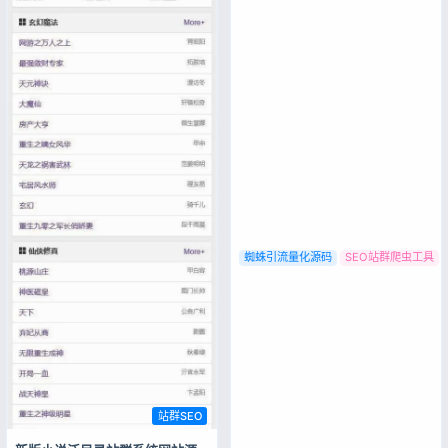
有，自己修复吧。有些思路值得
学习，旧版本的系统，就免费分
登录
享了。不得用于违法用途，否则
没有账号？立即注册
后果自行承担。 源码展示 源码
下载 [font
color="#0000ff"]✅夸克网盘
(需下载网盘/限速/慢）[/font...
记住登录
忘记密码?
登录
用户协议
隐私政策
蜘蛛引流量化源码
SEO站群爬虫工具
站群SEO