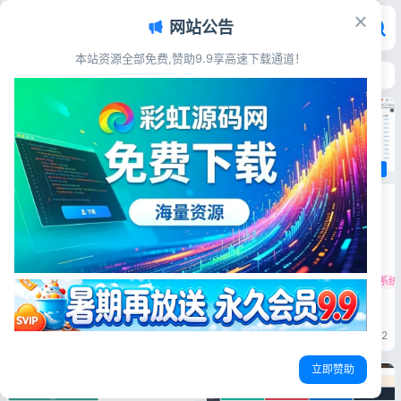
网站公告
本站资源全部免费,赞助9.9享高速下载通道！
首页
>
源码资源
>
站群SEO
站群SEO
站群SEO
SEO按天扣费系统源码 关键词排
名自动计费查询系统 带完整搭建
站群SEO
教程
源码简介 这也是一个伤心的源
码，真实花钱买的，当时看到某
关键词SEO下拉框与相关搜索优
站有我喜欢的东西，然后用这个
化系统 按天扣费全套开源源码
系统想换个会员 然后你懂得被
SEO代理管理源码
关键词排名查询系统
白嫖了，真是MMD的呢，搞得
源码简介 关键词SEO相关搜索/
现在都是泛滥货了，伤心~~~
下拉框/优化系统/按天扣费系统
SEO按天扣费系统
全开源SEO工具
排名计费源码
以前的网盘还有好多花钱买的东
全开源 系统支持关键词相关搜
西，可惜现在都对不上号了，也
索、下拉框优化点击搜索 支持
彩虹源码网
2026-06-19
13
彩虹源码网
2026-06-19
22
懒得测试了 软...
支付：微信支付、支付宝支付、
易宝支付 这个系统是对接第三
立即赞助
方的，本身没有优化功能的 源
码展示 源码下载 [font colo...