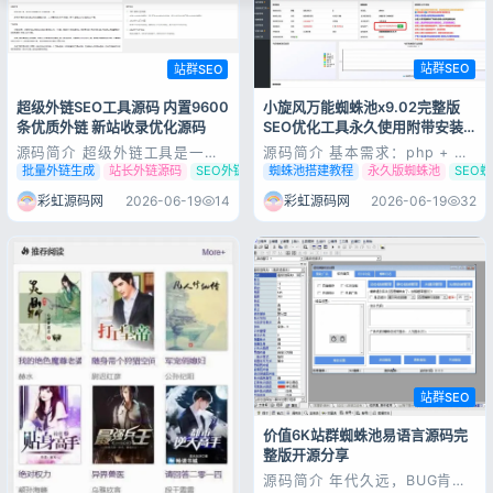
站群SEO
站群SEO
小旋风万能蜘蛛池x9.02完整版
超级外链SEO工具源码 内置9600
SEO优化工具永久使用附带安装
条优质外链 新站收录优化源码
教程
源码简介 基本需求：php + 伪
源码简介 超级外链工具是一个
静态（必须）系统:
在线为网站自动建设外链的站长
蜘蛛池搭建教程
永久版蜘蛛池
SEO
批量外链生成
站长外链源码
SEO外链工具
Windows/linux 配置：
工具，界面偏向清爽风格，大气
iis/apache/Nginx PHP: 5.3 –
简洁，还带有进度条，目前整合
彩虹源码网
2026-06-19
14
彩虹源码网
2026-06-19
32
7.2 蜘蛛池x9版的更新:添加泛
了9600多条外链网址，你可自
域名城市标签，可根据当前域名
行修改 urls.txt 文件对网址进
前缀调用对应城市名称，实现城
行添加或删减。 此类外链工具
市站群...
只是辅助工具，一般适用于短时
间内...
站群SEO
价值6K站群蜘蛛池易语言源码完
整版开源分享
源码简介 年代久远，BUG肯定