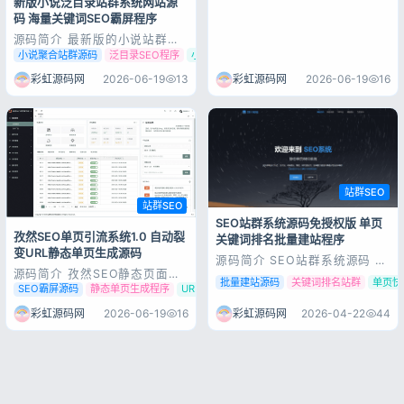
新版小说泛目录站群系统网站源
码 海量关键词SEO霸屏程序
源码简介 最新版的小说站群程
序,php小说泛站群系统程序,小
小说聚合站群源码
泛目录SEO程序
小说关键词霸屏
说泛目录站群源码,新版小说泛
站群系统源码,小说站群源码,小
彩虹源码网
2026-06-19
13
彩虹源码网
2026-06-19
16
说泛目录站群源码PHP语言操作
简便 泛目录无需过多介绍的，
不懂的可以去百度，海量关键词
霸屏！支持ascii干扰码，轻松
过算...
站群SEO
站群SEO
SEO站群系统源码免授权版 单页
孜然SEO单页引流系统1.0 自动裂
关键词排名批量建站程序
变URL静态单页生成源码
源码简介 SEO站群系统源码 免
授权版 单页关键词排名网站源
源码简介 孜然SEO静态页面生
批量建站源码
关键词排名站群
单页快
码 1.PHP版本必须是：7.2或
成系统，1秒生成上万个不同的
SEO霸屏源码
静态单页生成程序
URL自动裂变工具
7.32.主目录写入权限必须开启
静态单页系统，支持URL裂变采
3.Mysql版本最低要求：5.64.
集，采集的内容不会重复，因为
彩虹源码网
2026-04-22
44
彩虹源码网
2026-06-19
16
初始后台目录：admin5.系统安
程序系统自带AI重写算法，AI扩
装地址：域名/install6.单页模
写算法，可视化的蜘蛛池系统让
板目...
您更清楚的获取到信息！ 可插
入二级目录做主域名的子链接生
成系统，...