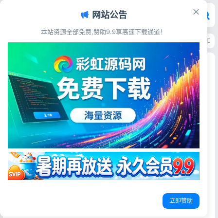
网站公告
本站资源全部免费,赞助9.9享高速下载通道！
首页
>
源码资源
>
站群SEO
>
关键词SEO下拉框与相关搜索优化系统 按天扣
关键词SEO下拉框与相关搜索优化系统 按天扣费全
套开源源码
彩虹源码网
2026-06-19
14阅读
源码简介
关键词SEO相关搜索/下拉框/优化系统/按天扣费系统全开源
系统支持关键词相关搜索、下拉框优化点击搜索
支持支付：微信支付、支付宝支付、易宝支付
立即赞助