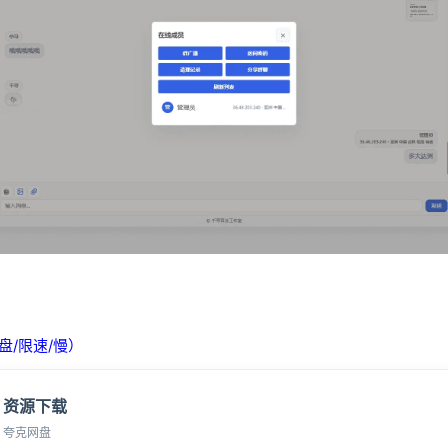
盘/限速/慢）
资源下载
夸克网盘