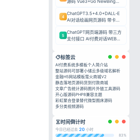
源码 Vue3+Go NewBing网
页系统无需登录直接对话
ChatGPT3.5+4.0+DALL‑E
4
AI对话绘画网页源码 带卡密
充值后台附安装教程
ChatGPT网页端源码 带三方
5
支付接口 AI付费对话WEB系
统带后台可二开
标签云
AI付费系统
多模板个人简介站
整站源码可部署
小储云
多级域名解析
金融H5网站模板
萤火商城V2
静态落地页源码
货到付款商城
文章广告统计源码
图片外链工具源码
开心版源码
PHP8兼容主题
彩虹聚合登录替代
微型图床源码
多分类视频源码
时间倒计时
20
今日已经过去
小时
83%