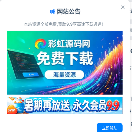
首页
源码资
网站公告
本站资源全部免费,赞助9.9享高速下载通道！
文章目录
首页
>
源码资源
>
聊天通
源码简介
千寻聊天室QXC
源码展示
源码下载
彩虹源码网
2026-06-20
更新于
源码简介
多房间：房间列表、
房间权限：可选 匿
实时聊天：消息轮询
立即赞助