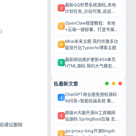
最新QQ秒赞系统源码_本地
2
计划任务_分站代理_说说赞
评自助下单平台
OpenClaw搭建教程：本地
3
+云端一键部署，打造专属AI
位）
智能体
Mirai未来主题 简约优雅多功
4
能现代化Typecho博客主题
最新网站维护更新404单页
5
HTML源码 简约大气静态模
）
板
最新文章
ChatGPT商业版免授权源码
1
AI问答+智能绘画系统 集成
用户付费充值整套运营源码
超级AI大脑开源AI工具箱网
2
站源码 SpringBoot后端 支
成后建议删除
持AI聊天AI绘画多模型对接
go‑proxy‑bing开源BingAI
3