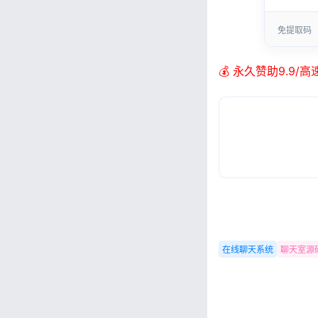
免提取码
💰 永久赞助9.9/
在线聊天系统
聊天室源