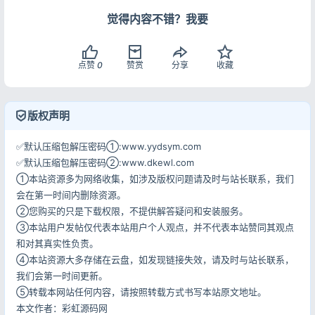
觉得内容不错？我要
点赞
0
赞赏
分享
收藏
登录
没有账号？立即注册
版权声明
✅默认压缩包解压密码①:www.yydsym.com
✅默认压缩包解压密码②:www.dkewl.com
①本站资源多为网络收集，如涉及版权问题请及时与站长联系，我们
会在第一时间内删除资源。
记住登录
忘记密码?
②您购买的只是下载权限，不提供解答疑问和安装服务。
登录
③本站用户发帖仅代表本站用户个人观点，并不代表本站赞同其观点
和对其真实性负责。
用户协议
隐私政策
④本站资源大多存储在云盘，如发现链接失效，请及时与站长联系，
我们会第一时间更新。
⑤转载本网站任何内容，请按照转载方式书写本站原文地址。
本文作者：彩虹源码网