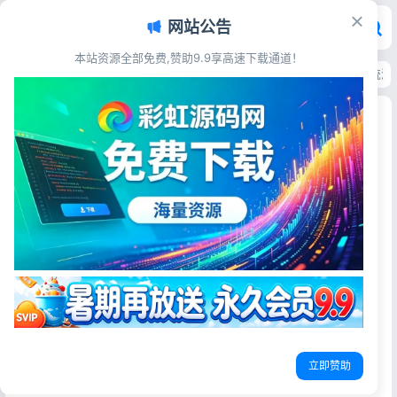
网站公告
本站资源全部免费,赞助9.9享高速下载通道！
首页
>
源码资源
>
聊天通讯
>
带后台管理朋友圈群聊功能的在线聊天室系统源
带后台管理朋友圈群聊功能的在线聊天室系统源码
彩虹源码网
2026-06-20
更新于2026-06-20
19阅读
源码简介
集成后台管控、多人群聊、个人朋友圈动态的在线聊天室完
整源码，源码完整可用，上手简单，一站式搭建多功能社交
聊天站点。
基本功能都实现了，上传服务器访问install.php安装
立即赞助
源码展示