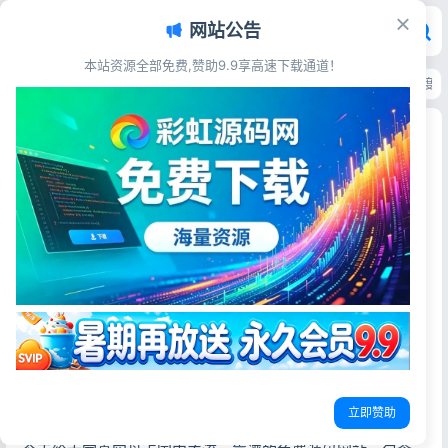
网站公告
本站资源全部免费,赞助9.9享高速下载通道！
首页
>
技术教程
>
国内靠谱免费源码网站有哪些？主流源码平台优缺点深度
国内靠谱免费源码网站有哪些？主流源码平台优缺
点深度盘点
彩虹源码网
2026-06-03
更新于2026-06-03
1.7K阅读
很多做网站搭建、个人副业、小程序开发、站长创业的朋
友，初期都会寻找免费源码来降低开发成本、快速落地项
目。
但网上源码平台鱼龙混杂，很多站点存在源码残缺、带后门
病毒、收费套路多、更新停滞等问题，选错平台不仅浪费时
间，还容易导致网站被挂马、数据泄露。
立即赞助