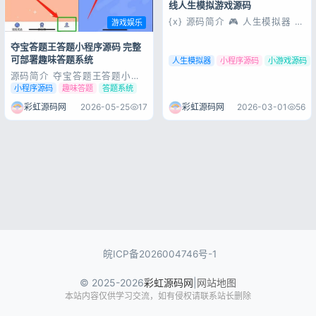
线人生模拟游戏源码
{x} 源码简介 🎮 人生模拟器 微
游戏娱乐
信小程序完整源码 人生模拟器
小程序版源码，是一款趣味休闲
夺宝答题王答题小程序源码 完整
类人生模拟体验小程序，无需复
可部署趣味答题系统
杂配置，开箱即用，支持自定义
人生模拟器
小程序源码
小游戏源码
剧情、属性成长、人生选择等核
源码简介 夺宝答题王答题小程
心玩法，界面简洁流畅、体验完
序源码，thinkphp内核开源可
小程序源码
趣味答题
答题系统
整，适合二次开发与上架运营。
二开。带前端+后台+伪静态规
✨ 源...
则+数据库！夺宝答题王小程序
彩虹源码网
2026-05-25
17
彩虹源码网
2026-03-01
56
完整源码，主打趣味答题玩法，
功能完整运行稳定，搭建简单，
可直接上线运营或二次开发。
源码展示 源码下载
皖ICP备2026004746号-1
© 2025-2026
彩虹源码网
|
网站地图
本站内容仅供学习交流，如有侵权请联系站长删除