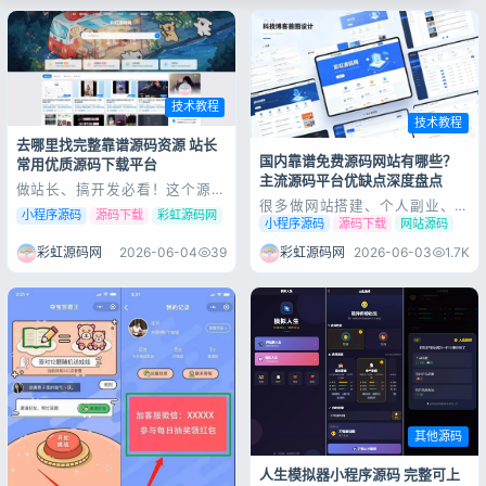
览、用户中心、订单管理等核心
比例选择，自带会员与算力充值
模块。前端界面复刻知识蝉主流
体系，源码完整可用，上手简
交互风格，小程序端体验流畅。
单，...
后台可以管理课程...
技术教程
技术教程
去哪里找完整靠谱源码资源 站长
国内靠谱免费源码网站有哪些？
登录
常用优质源码下载平台
主流源码平台优缺点深度盘点
没有账号？立即注册
做站长、搞开发必看！这个源码
资源站我私藏很久了 玩网站搭
很多做网站搭建、个人副业、小
小程序源码
源码下载
彩虹源码网
建、做小程序开发也有好几年
程序开发、站长创业的朋友，初
小程序源码
源码下载
网站源码
了，从刚开始到处找源码、踩坑
期都会寻找免费源码来降低开发
无数，到现在慢慢摸清门路，最
成本、快速落地项目。 但网上
彩虹源码网
2026-06-04
39
彩虹源码网
2026-06-03
1.7K
深的感触就是：找对一个靠谱的
源码平台鱼龙混杂，很多站点存
源码资源站，真的能少走一半弯
在源码残缺、带后门病毒、收费
路。 平时不管是自己练手、做
套路多、更新停滞等问题，选错
毕业设计，还是帮客...
平台不仅浪费时间，还容易导致
记住登录
忘记密码?
网站被挂马、数据...
登录
用户协议
隐私政策
其他源码
人生模拟器小程序源码 完整可上