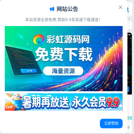
网站公告
本站资源全部免费,赞助9.9享高速下载通道！
首页
>
标签：小程序源码
标签：小程序源码
AI工具源码
人才教育
Sora2图生视频小程序源码 前后
仿知识蝉知识付费小程序源码 在
端完整 带部署教程
线学习副业项目付费系统源码
源码简介 Sora2小程序源码带
源码简介 本套仿知识蝉知识付
前端和后端sora 一张图片生成
小程序源码
图生视频教程
前后端完整
费小程序源码，主打在线学习、
小程序源码
知识付费
课程付费
视频 附图片教程Sora2一张图
副业项目变现场景。支持付费课
立即赞助
片生成视频小程序源码，包含
程、副业项目资料上架售卖，内
彩虹源码网
2026-06-07
19
彩虹源码网
1天前
1
Uniapp前端与后端服务，支持
置会员开通、付费解锁、内容浏
文生视频、图生视频、多时长及