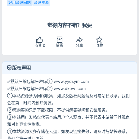
好用源码网站
源码资源
觉得内容不错？我要
记住登录
忘记密码?
登录
点赞
0
赞赏
分享
收藏
用户协议
隐私政策
版权声明
✅默认压缩包解压密码①:www.yydsym.com
✅默认压缩包解压密码②:www.dkewl.com
①本站资源多为网络收集，如涉及版权问题请及时与站长联系，我们
会在第一时间内删除资源。
②您购买的只是下载权限，不提供解答疑问和安装服务。
③本站用户发帖仅代表本站用户个人观点，并不代表本站赞同其观点
和对其真实性负责。
④本站资源大多存储在云盘，如发现链接失效，请及时与站长联系，
我们会第一时间更新。