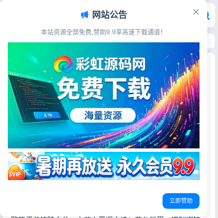
网站公告
本站资源全部免费,赞助9.9享高速下载通道！
首页
>
技术教程
>
去哪里找完整靠谱源码资源 站长常用优质源码下载平台
去哪里找完整靠谱源码资源 站长常用优质源码下载
平台
彩虹源码网
2026-06-04
41阅读
做站长、搞开发必看！这个源码资源站我私藏很久了
玩网站搭建、做小程序开发也有好几年了，从刚开始到处找
源码、踩坑无数，到现在慢慢摸清门路，最深的感触就是：
找对一个靠谱的源码资源站，真的能少走一半弯路。
平时不管是自己练手、做毕业设计，还是帮客户搭小型网
立即赞助
站、开发小程序，最头疼的就是找优质源码。要么是网上零