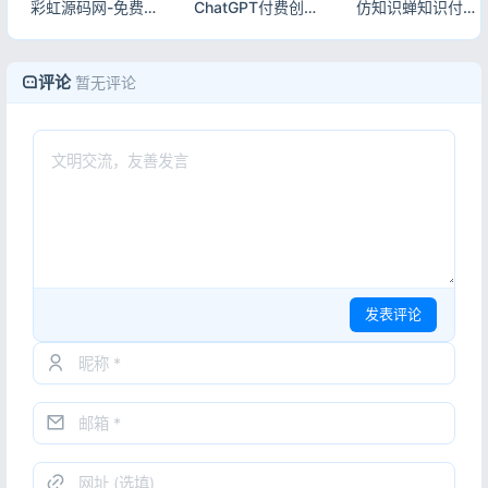
彩虹源码网-免费领取会员/每人限领一次
ChatGPT付费创作系统源码V2.1.0独立版 WEB+H5+微信小程序三端AI付费对话系统
仿知识蝉知识付费小程序源码 在线学习副业项目付费系统源码
评论
暂无评论
发表评论