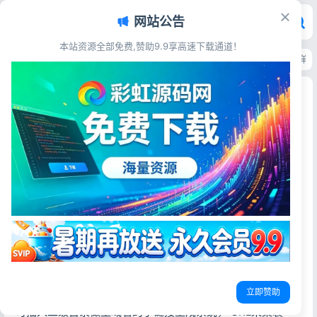
网站公告
本站资源全部免费,赞助9.9享高速下载通道！
首页
>
源码资源
>
站群SEO
>
孜然SEO单页引流系统1.0 自动裂变URL静态单
孜然SEO单页引流系统1.0 自动裂变URL静态单页
生成源码
彩虹源码网
2026-06-19
17阅读
源码简介
孜然SEO静态页面生成系统，1秒生成上万个不同的静态单页
系统，支持URL裂变采集，采集的内容不会重复，因为程序系
统自带AI重写算法，AI扩写算法，可视化的蜘蛛池系统让您更
清楚的获取到信息！
立即赞助
可插入二级目录做主域名的子链接生成系统， URL采集裂