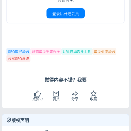
通道可见
登录
登录后开通会员
没有账号？立即注册
SEO霸屏源码
静态单页生成程序
URL自动裂变工具
单页引流源码
记住登录
忘记密码?
孜然SEO系统
登录
用户协议
隐私政策
觉得内容不错？我要
点赞
0
赞赏
分享
收藏
版权声明