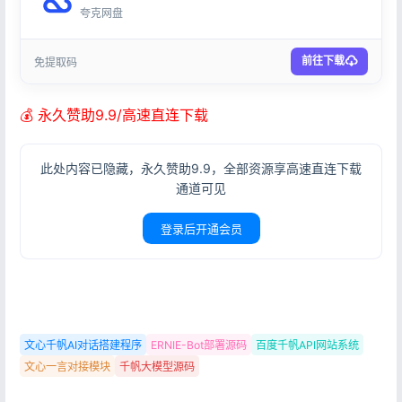
夸克网盘
前往下载
免提取码
💰 永久赞助9.9/高速直连下载
此处内容已隐藏，永久赞助9.9，全部资源享高速直连下载
通道可见
登录后开通会员
登录
文心千帆AI对话搭建程序
ERNIE-Bot部署源码
百度千帆API网站系统
没有账号？立即注册
文心一言对接模块
千帆大模型源码