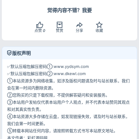
觉得内容不错？我要
记住登录
忘记密码?
点赞
0
赞赏
分享
收藏
登录
用户协议
隐私政策
版权声明
✅默认压缩包解压密码①:www.yydsym.com
✅默认压缩包解压密码②:www.dkewl.com
①本站资源多为网络收集，如涉及版权问题请及时与站长联系，我们
会在第一时间内删除资源。
②您购买的只是下载权限，不提供解答疑问和安装服务。
③本站用户发帖仅代表本站用户个人观点，并不代表本站赞同其观点
和对其真实性负责。
④本站资源大多存储在云盘，如发现链接失效，请及时与站长联系，
我们会第一时间更新。
⑤转载本网站任何内容，请按照转载方式书写本站原文地址。
本文作者：彩虹源码网