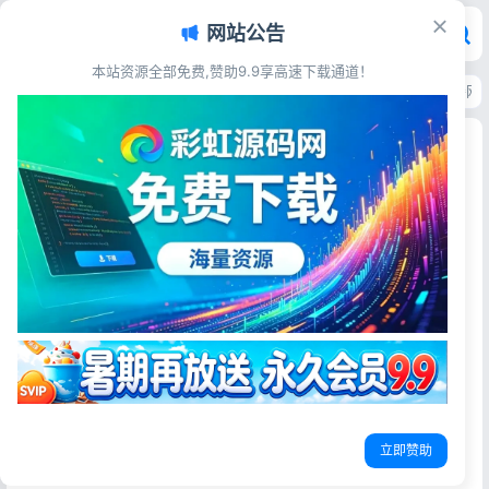
网站公告
本站资源全部免费,赞助9.9享高速下载通道！
首页
>
源码资源
>
AI工具源码
>
百度千帆大模型模块源码 文心一言API对接网
百度千帆大模型模块源码 文心一言API对接网站系
统
彩虹源码网
2026-06-15
11阅读
源码简介
百度千帆大模型模块开源
看到百度把几个轻量级的模型免费了，所以写一个模块供大
家使用
立即赞助
·支持联系上下文