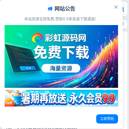
网站公告
本站资源全部免费,赞助9.9享高速下载通道！
首页
>
源码资源
>
小说漫画
>
仿百度文库网站源码 PHP文档在线预览积分下
仿百度文库网站源码 PHP文档在线预览积分下载建
站系统
彩虹源码网
2026-06-03
12阅读
源码简介
仿百度文库是一个以php+MySQL进行开发的免费文库网站源
码。
特点：
立即赞助
界面仿百度文库，可实现文档上传下载及在线预览。
用户可以对自己需求的文档进行悬赏。