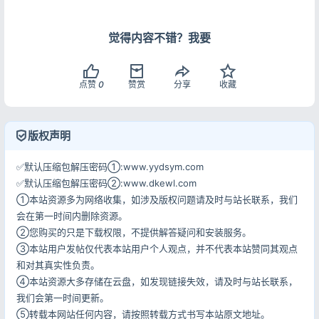
觉得内容不错？我要
点赞
0
赞赏
分享
收藏
登录
版权声明
没有账号？立即注册
✅默认压缩包解压密码①:www.yydsym.com
✅默认压缩包解压密码②:www.dkewl.com
①本站资源多为网络收集，如涉及版权问题请及时与站长联系，我们
会在第一时间内删除资源。
记住登录
忘记密码?
②您购买的只是下载权限，不提供解答疑问和安装服务。
③本站用户发帖仅代表本站用户个人观点，并不代表本站赞同其观点
登录
和对其真实性负责。
④本站资源大多存储在云盘，如发现链接失效，请及时与站长联系，
用户协议
隐私政策
我们会第一时间更新。
⑤转载本网站任何内容，请按照转载方式书写本站原文地址。