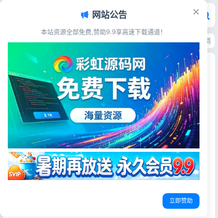
网站公告
本站资源全部免费,赞助9.9享高速下载通道！
首页
>
源码资源
>
小说漫画
>
帝国CMS花生小说源码 花生日记公众号引流导航
帝国CMS花生小说源码 花生日记公众号引流导航
模板 带WAP移动端+火车头采集工具
彩虹源码网
2026-06-03
14阅读
源码简介
一个专注小说阅读细化分类的网站。我们会根据不同的用户
喜好，将海量的小说进行细化的专题分类，让您更快的找到
自己喜欢的小说阅读。另外，我们每天会通过用户阅读量和
付费率等大数据指标为广大小说爱好者推荐几本好看的小
立即赞助
说。