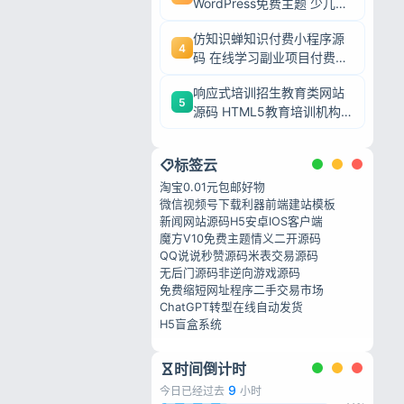
WordPress免费主题 少儿培
训机构网站模板
仿知识蝉知识付费小程序源
4
码 在线学习副业项目付费系
私政策
统源码
响应式培训招生教育类网站
5
源码 HTML5教育培训机构
织梦模板
标签云
淘宝0.01元包邮好物
微信视频号下载利器
前端建站模板
新闻网站源码
H5安卓IOS客户端
魔方V10免费主题
情义二开源码
QQ说说秒赞源码
米表交易源码
无后门源码
非逆向游戏源码
免费缩短网址程序
二手交易市场
ChatGPT转型
在线自动发货
H5盲盒系统
时间倒计时
9
今日已经过去
小时