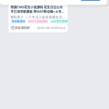
帝国CMS花生小说源码 花生日记公众
号引流导航模板 带WAP移动端+火车头
采集工具
源码简介 一个专注小说阅读细化分类
的网站。我们会根据不同的用户喜
带采集源码
WAP小说站源码
公众号引流导航源码
好，将海量的小说进行细化的专题分
类，让您更快的找到自己喜欢的小说
彩虹源码网
2026-06-03
13
0
阅读。另外，我们每天会通过用户阅
读量和付费率等大数据指标为广大小
说爱好者推荐几本好看的小说。 说
明：小说公众号导...