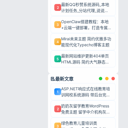
最新QQ秒赞系统源码_本地
2
计划任务_分站代理_说说赞
评自助下单平台
OpenClaw搭建教程：本地
3
+云端一键部署，打造专属AI
智能体
Mirai未来主题 简约优雅多功
4
能现代化Typecho博客主题
最新网站维护更新404单页
5
HTML源码 简约大气静态模
板
最新文章
ASP.NET响应式在线教育培
1
训网校系统源码 带后台完整
网课教学平台可二次开发
奶奶灰留学教育WordPress
2
免费主题 留学中介机构灰色
调wp网站模板
绿色教育儿童培训类
忘记密码?
3