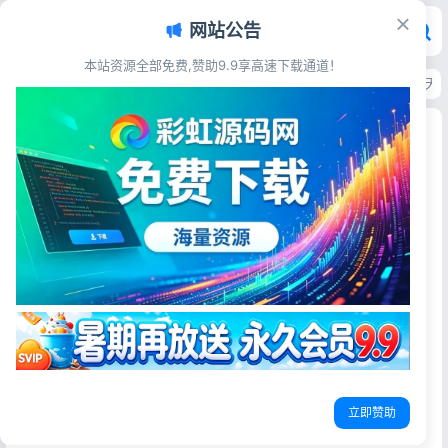
网站公告
本站资源全部免费,赞助9.9享高速下载通道！
首页
>
源码资源
>
AI工具源码
>
谷歌Gemini AI对话系统源码 多模型智能聊天
谷歌Gemini AI对话系统源码 多模型智能聊天网站
搭建
彩虹源码网
2026-06-15
17阅读
源码简介
谷歌GeminiAI调用源码 兼容Chatgpt APi接口
目前只实现了非流式对话，免费使用接口
立即赞助
源码展示