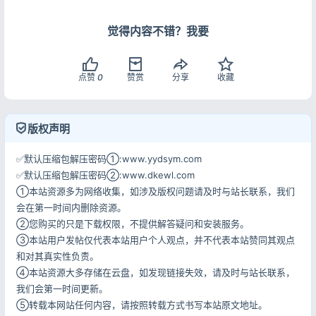
觉得内容不错？我要
点赞
0
赞赏
分享
收藏
登录
没有账号？立即注册
版权声明
✅默认压缩包解压密码①:www.yydsym.com
✅默认压缩包解压密码②:www.dkewl.com
①本站资源多为网络收集，如涉及版权问题请及时与站长联系，我们
会在第一时间内删除资源。
记住登录
忘记密码?
②您购买的只是下载权限，不提供解答疑问和安装服务。
登录
③本站用户发帖仅代表本站用户个人观点，并不代表本站赞同其观点
和对其真实性负责。
④本站资源大多存储在云盘，如发现链接失效，请及时与站长联系，
用户协议
隐私政策
我们会第一时间更新。
⑤转载本网站任何内容，请按照转载方式书写本站原文地址。