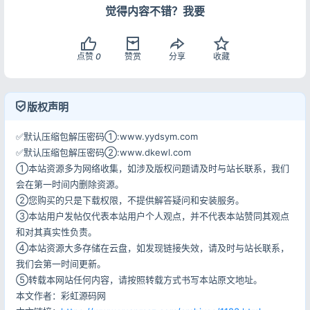
觉得内容不错？我要
点赞
0
赞赏
分享
收藏
登录
版权声明
没有账号？立即注册
✅默认压缩包解压密码①:www.yydsym.com
✅默认压缩包解压密码②:www.dkewl.com
①本站资源多为网络收集，如涉及版权问题请及时与站长联系，我们
会在第一时间内删除资源。
记住登录
忘记密码?
②您购买的只是下载权限，不提供解答疑问和安装服务。
登录
③本站用户发帖仅代表本站用户个人观点，并不代表本站赞同其观点
和对其真实性负责。
④本站资源大多存储在云盘，如发现链接失效，请及时与站长联系，
用户协议
隐私政策
我们会第一时间更新。
⑤转载本网站任何内容，请按照转载方式书写本站原文地址。
本文作者：彩虹源码网