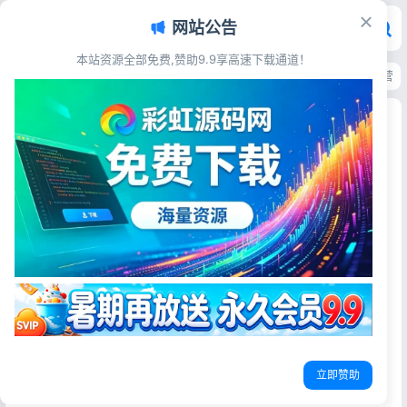
网站公告
本站资源全部免费,赞助9.9享高速下载通道！
首页
>
源码资源
>
电子商务
>
OSU自动下单代刷源码 内置7套模板 完整运营
OSU自动下单代刷源码 内置7套模板 完整运营系统
源码
彩虹源码网
2026-05-25
19阅读
源码简介
OSU自动下单代刷源码，内带7套模板。
使用方法：程序上传主机空间或服务器内，打开域名/install
进行安装配置数据库即可！
立即赞助
后台地址：admin账号：admin 密码：123456