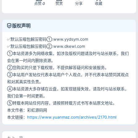
点赞
0
赞赏
分享
收藏
版权声明
登录
✅默认压缩包解压密码①:www.yydsym.com
没有账号？立即注册
✅默认压缩包解压密码②:www.dkewl.com
①本站资源多为网络收集，如涉及版权问题请及时与站长联系，我们
会在第一时间内删除资源。
②您购买的只是下载权限，不提供解答疑问和安装服务。
③本站用户发帖仅代表本站用户个人观点，并不代表本站赞同其观点
记住登录
忘记密码?
和对其真实性负责。
登录
④本站资源大多存储在云盘，如发现链接失效，请及时与站长联系，
我们会第一时间更新。
⑤转载本网站任何内容，请按照转载方式书写本站原文地址。
用户协议
隐私政策
本文作者：彩虹源码网
本文链接：
https://www.yuanmaz.com/archives/2170.html
上一篇