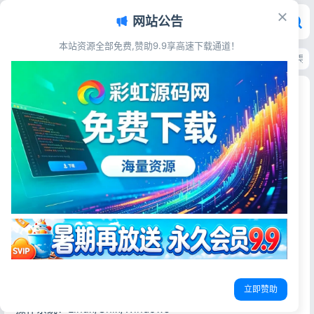
网站公告
本站资源全部免费,赞助9.9享高速下载通道！
首页
>
主题模板
>
易优CMS
>
易优CMS响应式网址导航资讯模板 站长资源导
易优CMS响应式网址导航资讯模板 站长资源导航
站源码
彩虹源码网
2026-06-25
更新于2026-06-25
17阅读
源码简介
本模板自带eyoucms内核，无需再下载eyou系统，原创设
计、手工书写DIV+CSS，完美兼容IE7+、Firefox、
Chrome、360浏览器等；主流浏览器；结构容易优化；多终
端均可正常预览。
立即赞助
操作系统：Linux/Unix/Windows