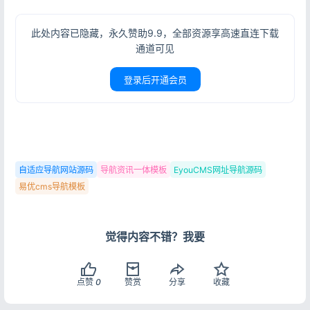
此处内容已隐藏，永久赞助9.9，全部资源享高速直连下载
通道可见
登录
没有账号？立即注册
登录后开通会员
记住登录
忘记密码?
自适应导航网站源码
导航资讯一体模板
EyouCMS网址导航源码
登录
易优cms导航模板
用户协议
隐私政策
觉得内容不错？我要
点赞
0
赞赏
分享
收藏