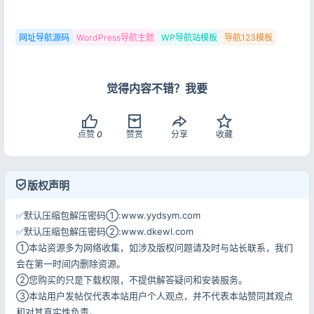
网址导航源码
WordPress导航主题
WP导航站模板
导航123模板
觉得内容不错？我要
点赞
0
赞赏
分享
收藏
登录
没有账号？立即注册
版权声明
✅默认压缩包解压密码①:www.yydsym.com
✅默认压缩包解压密码②:www.dkewl.com
记住登录
忘记密码?
①本站资源多为网络收集，如涉及版权问题请及时与站长联系，我们
会在第一时间内删除资源。
登录
②您购买的只是下载权限，不提供解答疑问和安装服务。
③本站用户发帖仅代表本站用户个人观点，并不代表本站赞同其观点
用户协议
隐私政策
和对其真实性负责。