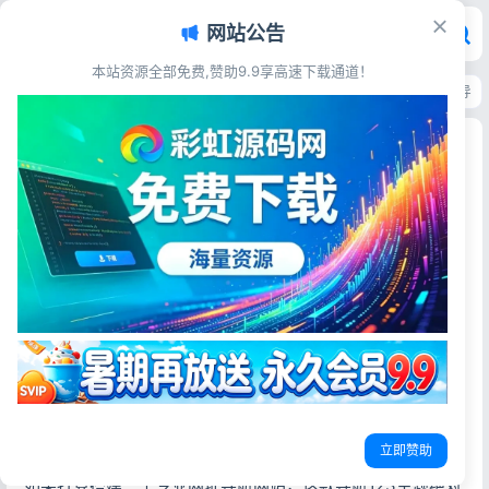
网站公告
本站资源全部免费,赞助9.9享高速下载通道！
首页
>
主题模板
>
WordPress
>
WordPress导航123升级模版 自适应网址导
WordPress导航123升级模版 自适应网址导航主
题源码
彩虹源码网
2026-06-25
15阅读
源码简介
首页模块化设计，添加不同链接分类的链接，每个模块可选
显示链接图标、链接描述，链接总数、每行链接数、标题粗
细、链接打开方式等。
内置链接管理，无需第三方插件即可使用。
立即赞助
自适应设计，完美兼容PC电脑、平板电脑、手机访问
如果打算搭建一个专业网址导航网站，这款导航123主题绝对