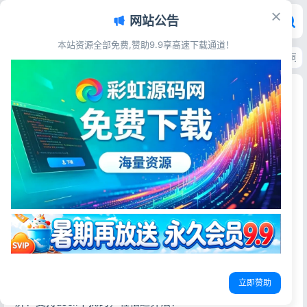
网站公告
本站资源全部免费,赞助9.9享高速下载通道！
首页
>
源码资源
>
站群SEO
>
新版小说泛目录站群系统网站源码 海量关键词S
新版小说泛目录站群系统网站源码 海量关键词SEO
霸屏程序
彩虹源码网
2026-06-19
14阅读
源码简介
最新版的小说站群程序,php小说泛站群系统程序,小说泛目录
站群源码,新版小说泛站群系统源码,小说站群源码,小说泛目录
站群源码PHP语言操作简便
立即赞助
泛目录无需过多介绍的，不懂的可以去百度，海量关键词霸
屏！支持ascii干扰码，轻松过算法！