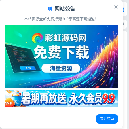
网站公告
本站资源全部免费,赞助9.9享高速下载通道！
首页
>
源码资源
>
电子商务
>
Thinkphp新版创客新零售系统源码 13星拼客零
Thinkphp新版创客新零售系统源码 13星拼客零售
可封装APP
彩虹源码网
2026-05-31
26阅读
源码简介
thinkphp新版创客新零售系统源码 拓客零售源码 13星新拼客
零售源码下载可封装APP，创客新零售系统超级合伙人推荐
好友团队推广源码支持帮助注册，可随时查看团队直推合伙
人人数和一星以上合伙人人数按等级排序，新创客13星申请
立即赞助
晋级