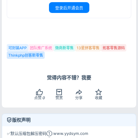
登录后开通会员
登录
没有账号？立即注册
可封装APP
团队推广系统
微商新零售
13星拼客零售
拓客零售源码
记住登录
忘记密码?
Thinkphp创客新零售
登录
觉得内容不错？我要
用户协议
隐私政策
点赞
0
赞赏
分享
收藏
版权声明
✅默认压缩包解压密码①:www.yydsym.com