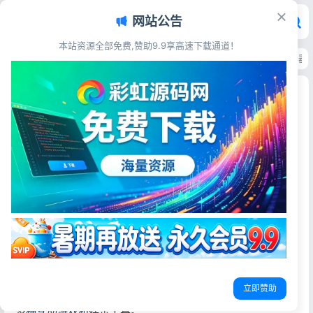
网站公告
本站资源全部免费,赞助9.9享高速下载通道！
首页
>
源码资源
>
游戏娱乐
>
2026最新修复版喝酒娱乐小程序源码 免服务器
2026最新修复版喝酒娱乐小程序源码 免服务器带
流量主
彩虹源码网
2026-06-10
22阅读
源码简介
2026最新修复版喝酒娱乐小程序源码，包含摇骰子、喝酒转
盘、趣味惩罚等多款聚会娱乐功能，已修复广告、登录、兼
容BUG，免服务器免后端，源码完整可用，上手简单，自带
流量主可直接部署变现。
立即赞助
聚会娱乐类微信小程序，专为喝酒、聚会场景设计，集成了
多种互动游戏和娱乐工具。