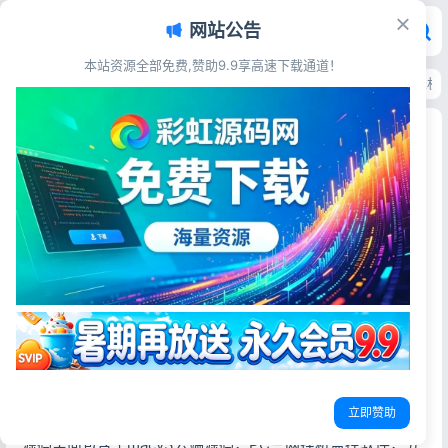
网站公告
本站资源全部免费,赞助9.9享高速下载通道！
首页
>
源码资源
>
支付充值
>
源支付v7开源版v1.8.9源码 配套云端源码+挂
源支付v7开源版v1.8.9源码 配套云端源码+挂机软
件全套资源
彩虹源码网
2026-06-18
更新于2026-06-18
25阅读
源码简介
源支付v7支付系统开源版 v1.8.9源码 附云端源码+挂机软件
开源无加密无授权版本，支持把个人码放到线上进行收款，
api对接参数和易支付是一样的
测试环境：PHP8.1，MySQL5.6 版本号1.8.9，框架是
立即赞助
thinkphp
源码里面包含了macv3云端源码，PC三网挂机监控软件，五