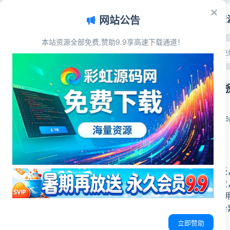
首页
源码资
网站公告
本站资源全部免费,赞助9.9享高速下载通道！
文章目录
首页
>
源码资源
>
支付充
源码简介
易支付开源模
源码展示
源码下载
彩虹源码网
2026-06-18
1
源码简介
完整易支付开源模板
可直接部署二次开发
模板内容包含前台+
此次更新优化了后台
立即赞助