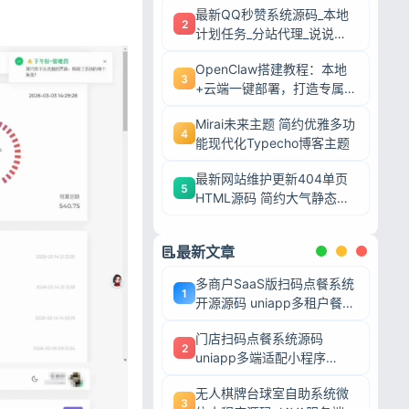
最新QQ秒赞系统源码_本地
2
计划任务_分站代理_说说赞
评自助下单平台
OpenClaw搭建教程：本地
3
+云端一键部署，打造专属AI
智能体
Mirai未来主题 简约优雅多功
4
能现代化Typecho博客主题
最新网站维护更新404单页
5
HTML源码 简约大气静态模
板
最新文章
多商户SaaS版扫码点餐系统
1
开源源码 uniapp多租户餐饮
平台 支持商家入驻
门店扫码点餐系统源码
2
uniapp多端适配小程序
+H5+APP 餐饮堂食外卖收
无人棋牌台球室自助系统微
银全套源码
3