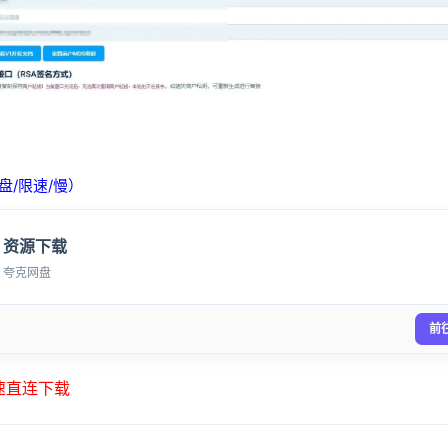
登录
没有账号？立即注册
盘/限速/慢）
记住登录
资源下载
夸克网盘
登录
用户协议
隐
前
高速直连下载