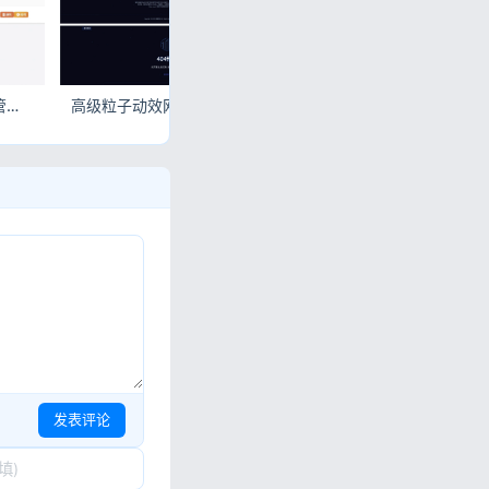
SubsTracker开源订阅管理系统 多渠道到期续费提醒工具
高级粒子动效网站维护页与404页面模板 全终端自适应
Go语言智思旧物1.0.0回收系统源码 线上部署
发表评论