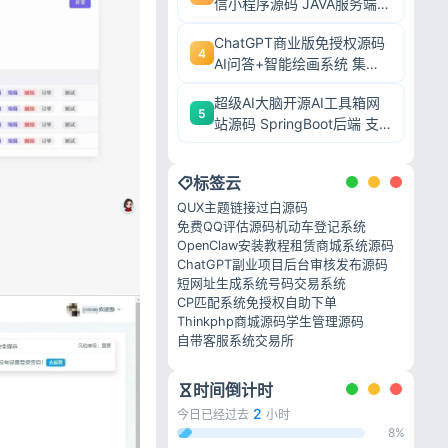
信小程序源码 JAVA服务端全
开源24小时无人值守
ChatGPT商业版免授权源码
4
AI问答+智能绘画系统 集成
用户付费充值整套运营源码
超级AI大脑开源AI工具箱网
5
站源码 SpringBoot后端 支
持AI聊天AI绘画多模型对接
标签云
QUX主题
链接过白源码
免费QQ评估源码
机动车登记系统
OpenClaw安装教程
租赁商城系统源码
ChatGPT
副业项目
后台审核发布源码
短网址生成系统
号码交易系统
CP匹配系统
免授权自助下单
Thinkphp商城源码
学生管理源码
自带客服系统交易所
时间倒计时
2
今日已经过去
小时
8%