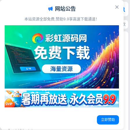
网站公告
本站资源全部免费,赞助9.9享高速下载通道！
首页
>
源码资源
>
电子商务
>
啦啦外卖小程序源码41.8版 多端同城跑腿餐饮系
啦啦外卖小程序源码41.8版 多端同城跑腿餐饮系统
彩虹源码网
2026-05-22
19阅读
源码简介
啦啦外卖小程序系统源码41.8版 该款带后台+顾客端+管理端
+配送端+商家端+前端+小程序端+APP端
小程序源码，支持，小程序，公众号 APP 支持 客户端，商家
端，跑腿端 已授权，支持外卖，同城服务，平台装修，饿了
么美团对接，红包，特价，好物，跑腿，蜂鸟，顺丰 闪送等
立即赞助
等近百款工具