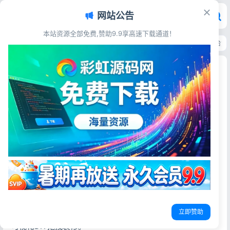
网站公告
本站资源全部免费,赞助9.9享高速下载通道！
首页
>
源码资源
>
电子商务
>
ShopXO开源电商系统源码 企业级B2C全平台
ShopXO开源电商系统源码 企业级B2C全平台免费
商城源码
彩虹源码网
2026-05-23
12阅读
源码简介
ShopXO开源电商系统，国内领先企业级。支持PC+H5、支
付宝小程序、微信小程序、百度小程序、头条&抖音小程序、
QQ小程序、APP等…
立即赞助
支持多仓库、多商户模式运营（组件插件化、即插即用），
可视化DIY拖拽装修。