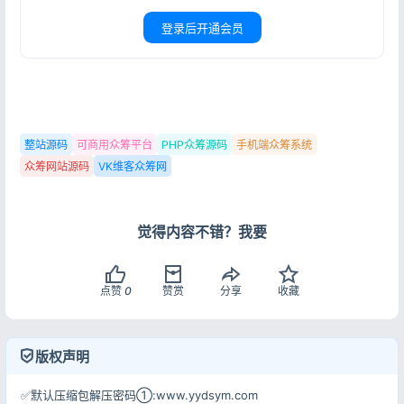
登录后开通会员
整站源码
可商用众筹平台
PHP众筹源码
手机端众筹系统
众筹网站源码
VK维客众筹网
觉得内容不错？我要
点赞
0
赞赏
分享
收藏
版权声明
✅默认压缩包解压密码①:www.yydsym.com