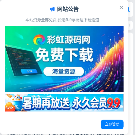
网站公告
本站资源全部免费,赞助9.9享高速下载通道！
首页
>
源码资源
>
电子商务
>
VK维客众筹网整站源码 手机端众筹网站系统 P
VK维客众筹网整站源码 手机端众筹网站系统 PHP
开源可商用
彩虹源码网
2026-05-24
15阅读
源码简介
PHP+MYSQL开发的众筹网站系统，众筹即大众筹资或群众
筹资，互联网众筹作为快速筹集资金渠道的一种，向网友募
集项目资金的模式。
立即赞助
众筹利用互联网传播的特性，让小企业、艺术家或个人对公
众展示他们的创意，争取大家的关注和支持，进而获得所需