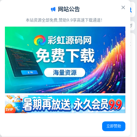
网站公告
本站资源全部免费,赞助9.9享高速下载通道！
首页
>
源码资源
>
电子商务
>
喵赞任务点赞系统源码 短视频点赞任务平台 完
喵赞任务点赞系统源码 短视频点赞任务平台 完美运
营版
彩虹源码网
2026-05-26
16阅读
源码简介
会员分享的一款点赞源码，搭建了下 画面还不错 功能也挺完
善的
后台登录地址：
http://www.xxxxx.com/admin
账号：admin
立即赞助
密码 123456