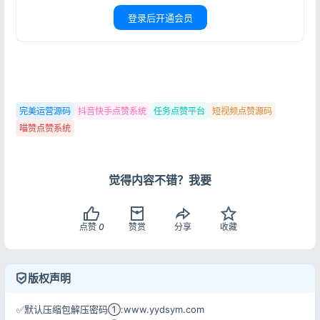
登录后开通会员
登录
没有账号？立即注册
完美运营源码
抖音快手点赞系统
任务点赞平台
短视频点赞源码
记住登录
忘记密码?
喵赞点赞系统
登录
觉得内容不错？我要
用户协议
隐私政策
点赞
0
赞赏
分享
收藏
版权声明
✅默认压缩包解压密码①:www.yydsym.com