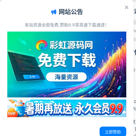
首页
源码资
网站公告
本站资源全部免费,赞助9.9享高速下载通道！
文章目录
首页
>
主题模板
>
WordP
源码简介
WordPre
源码展示
源码下载
彩虹源码网
2026-05-26
更新于
源码简介
近期挺火的一款Wor
方网全新正版。该Wo
WordPress模
的视觉冲击非常好，
立即赞助