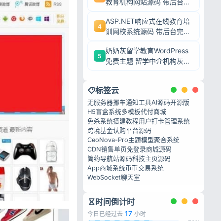
教育机构网站源码 带后台完
整模板 毕业设计可二次开发
ASP.NET响应式在线教育培
4
训网校系统源码 带后台完整
网课教学平台可二次开发
奶奶灰留学教育WordPress
5
免费主题 留学中介机构灰色
调wp网站模板
标签云
无服务器挪车通知工具
AI源码开源版
H5盲盒系统
多模板代付商城
免杀系统搭建教程
用户打卡管理系统
跨境基金认购平台源码
CeoNova-Pro主题
模型聚合系统
CDN销售单页
免登录商城源码
简约导航站源码
科技主页源码
App商城系统
币币交易系统
WebSocket聊天室
时间倒计时
17
今日已经过去
小时