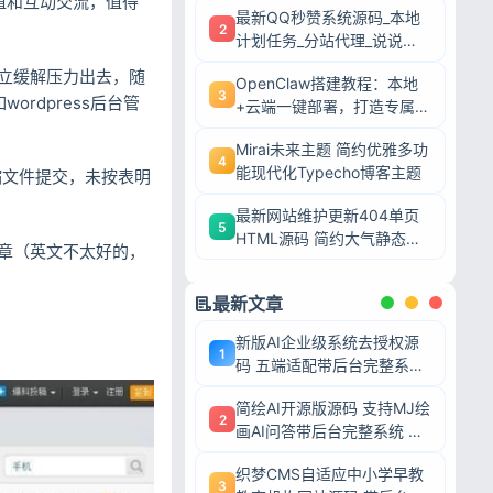
值和互动交流，值得
最新QQ秒赞系统源码_本地
2
计划任务_分站代理_说说赞
评自助下单平台
立缓解压力出去，随
OpenClaw搭建教程：本地
3
ordpress后台管
+云端一键部署，打造专属AI
智能体
Mirai未来主题 简约优雅多功
4
能现代化Typecho博客主题
压缩文件提交，未按表明
最新网站维护更新404单页
5
HTML源码 简约大气静态模
章（英文不太好的，
板
最新文章
新版AI企业级系统去授权源
1
码 五端适配带后台完整系统
可二次开发毕业设计
简绘AI开源版源码 支持MJ绘
2
画AI问答带后台完整系统 可
二次开发毕业设计
织梦CMS自适应中小学早教
3