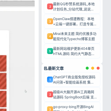
最新QQ秒赞系统源码_本地
2
计划任务_分站代理_说说赞
评自助下单平台
OpenClaw搭建教程：本地
3
+云端一键部署，打造专属AI
智能体
Mirai未来主题 简约优雅多功
4
能现代化Typecho博客主题
最新网站维护更新404单页
5
HTML源码 简约大气静态模
板
最新文章
ChatGPT商业版免授权源码
1
AI问答+智能绘画系统 集成
用户付费充值整套运营源码
超级AI大脑开源AI工具箱网
2
站源码 SpringBoot后端 支
持AI聊天AI绘画多模型对接
go‑proxy‑bing开源BingAI
3