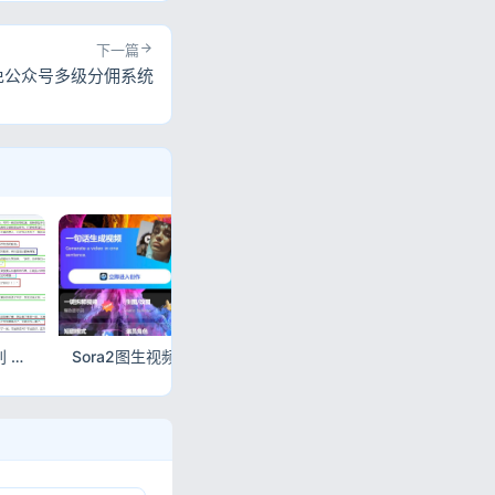
下一篇
免公众号多级分佣系统
PaddleOCRv5 文字识别 易语言完整调用源码
Sora2图生视频小程序源码 前后端完整 带部署教程
全新轻量级高性能跨平台AI聊天+