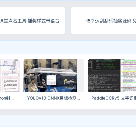
 课堂点名工具 摇奖样式带语音
H5幸运刮刮乐抽奖源码 
豆包网页版API Python封装 易语言混合开发调用源码
YOLOv10 ONNX目标检测DLL 易语言完整调用示例源码