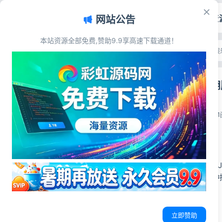
首页
源码资
网站公告
本站资源全部免费,赞助9.9享高速下载通道！
文章目录
首页
>
源码资源
>
游戏娱
源码简介
HTML5记忆
源码展示
源码下载
彩虹源码网
2026-06-14
1
源码简介
使用HTML5+CSS+Ja
闲得蛋疼花了几分钟搞
源码展示
立即赞助