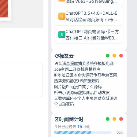
源码 Vue3+Go NewBing网
页系统无需登录直接对话
ChatGPT3.5+4.0+DALL‑E
4
AI对话绘画网页源码 带卡密
充值后台附安装教程
ChatGPT网页端源码 带三方
5
支付接口 AI付费对话WEB系
统带后台可二开
标签云
语音消息提醒
抽奖系统
多模板电商
Joe主题二开
商城直播程序
IP地址归属地查询源码
传奇手游官网
热舞源码
静态H5解谜源码
图片版Ping接口
戒了么源码
听书小说源码
虚拟商品自动发货
无数据库PHP个人主页
理财商城源码
全自动密码
时间倒计时
15
今日已经过去
小时
65%