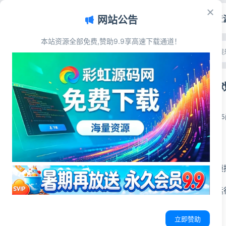
首页
源码资
网站公告
本站资源全部免费,赞助9.9享高速下载通道！
文章目录
首页
>
源码资源
>
游戏娱
源码简介
经典小霸王游戏
源码展示
源码下载
彩虹源码网
2026-06-14
1
源码简介
经典小霸王游戏机模
上传到服务器即可运
源码展示
立即赞助