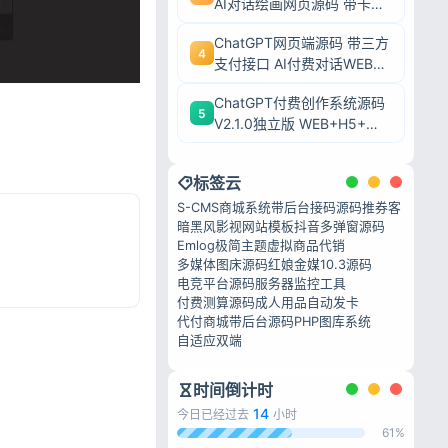
AI对话绘画网页源码 带卡密
充值后台附安装教程
ChatGPT网页端源码 带三方
4
支付接口 AI付费对话WEB系
统带后台可二开
ChatGPT付费创作系统源码
5
V2.1.0独立版 WEB+H5+微
信小程序三端AI付费对话系
统
标签云
S-CMS商城系统
带后台接码源码
推券客
暗黑风影视网站模板
抖音多弹窗源码
Emlog极简主题
虚拟商品代销
多媒体图床源码
红娘金媒10.3源码
电竞平台源码
服务器监控工具
付费测算源码
成人用品自动发卡
代付商城带后台源码
PHP图库系统
自适应双端
时间倒计时
14
今日已经过去
小时
61%