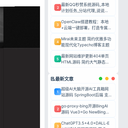
最新QQ秒赞系统源码_本地
2
计划任务_分站代理_说说赞
评自助下单平台
OpenClaw搭建教程：本地
3
+云端一键部署，打造专属AI
智能体
Mirai未来主题 简约优雅多功
4
能现代化Typecho博客主题
最新网站维护更新404单页
5
HTML源码 简约大气静态模
板
最新文章
超级AI大脑开源AI工具箱网
1
站源码 SpringBoot后端 支
持AI聊天AI绘画多模型对接
go‑proxy‑bing开源BingAI
2
源码 Vue3+Go NewBing网
页系统无需登录直接对话
ChatGPT3.5+4.0+DALL‑E
3