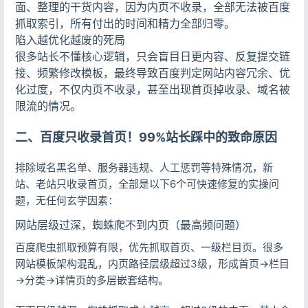
面、整理的干货内容，因为内页不收录，全部无法被百度
抓取索引，所有付出的时间和精力全部归零。
陷入越优化越废的死局
很多站长不懂核心逻辑，只会盲目日更内容、反复提交链
接、频繁修改模板，最终导致百度判定网站内容冗余、优
化过度，不仅内页不收录，甚至出现首页掉收录、域名被
限流的情况。
二、百度只收录首页！99%站长踩中的致命原因
排除域名黑名单、服务器违规、人工惩罚等特殊情况，新
站、老站只收录首页，全部是以下6个可快速修复的实操问
题，无任何玄学因素：
网站层级过深，蜘蛛爬不到内页（最高频问题）
百度爬虫抓取预算有限，优先抓取首页、一级栏目页。很多
网站模板架构混乱，内页路径层级超过3级，形成首页→栏目
→分类→详情页的多层嵌套结构。