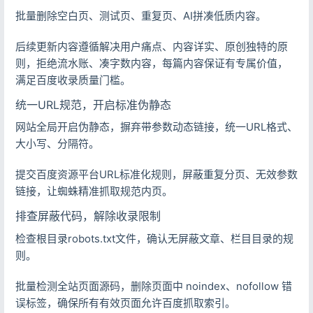
批量删除空白页、测试页、重复页、AI拼凑低质内容。
后续更新内容遵循解决用户痛点、内容详实、原创独特的原
则，拒绝流水账、凑字数内容，每篇内容保证有专属价值，
满足百度收录质量门槛。
统一URL规范，开启标准伪静态
网站全局开启伪静态，摒弃带参数动态链接，统一URL格式、
大小写、分隔符。
提交百度资源平台URL标准化规则，屏蔽重复分页、无效参数
链接，让蜘蛛精准抓取规范内页。
排查屏蔽代码，解除收录限制
检查根目录robots.txt文件，确认无屏蔽文章、栏目目录的规
则。
批量检测全站页面源码，删除页面中 noindex、nofollow 错
误标签，确保所有有效页面允许百度抓取索引。