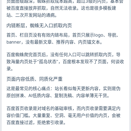
页面层级越深，蜘蛛抓取成本越高，超过3级的内页，基本会
被百度直接放弃抓取，自然无法收录。这也是很多模板建
站、二次开发网站的通病。
内链断层，蜘蛛无入口抓取内页
首页、栏目页没有有效内链布局，首页只展示logo、导航、
banner，没有最新文章、推荐内容、内页锚文本。
百度蜘蛛爬完首页后，没有任何入口可以跳转抓取内页，导
致海量内页处于“孤岛状态”，百度根本发现不了页面，何谈收
录。
页面内容低质、同质化严重
这是最常见的核心痛点：站长看似每天更新内容，实则是伪
原创拼凑、AI低质内容、复制洗稿、内容单薄无干货。
百度首页收录是对域名的基础审核，而内页收录需要满足内
容价值门槛。大量重复、空洞、毫无用户价值的内页，会被
百度直接过滤，拒绝索引收录。