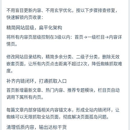
不用盲目更新内容、不用玄学优化，按以下步骤排查修复，
快速解锁内页收录：
精简网站层级，扁平化架构
将所有内容页层级控制在3级以内：首页→一级栏目→内容详
登录
情页。
没有账号？立即注册
修改网站目录结构，精简多余分类、二级子分类，删除无效
嵌套页面，让所有内页点击距离不超过2次，降低蜘蛛抓取难
度。
补齐内链闭环，打通抓取入口
记住登录
忘记密码?
首页新增最新文章、热门内容、推荐专题模块，栏目页自动
登录
调用下属所有内页。
用户协议
隐私政策
每篇文章内部穿插相关内容锚文本，形成全站内链闭环，让
蜘蛛可以无限抓取全站页面，彻底解决页面孤岛问题。
清理低质内容，输出达标干货