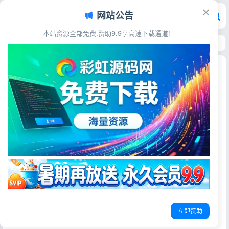
网站公告
本站资源全部免费,赞助9.9享高速下载通道！
首页
>
技术教程
>
网站只收录首页不收录内页怎么办 快速解决方法
网站只收录首页不收录内页怎么办 快速解决方法
彩虹源码网
2026-06-14
37阅读
百度只收录个首页？内页零收录、没流量，痛点根治方案
做SEO的站长，几乎都踩过最崩溃的大坑：网站上线几周甚
至几个月，百度只收录首页，所有文章、详情页、资讯内页
全部零收录。
每天坚持更新内容、熬夜优化排版、堆砌关键词、更新原创
文章，后台看着满满当当的页面，百度收录量却永远定格在
立即赞助
1。