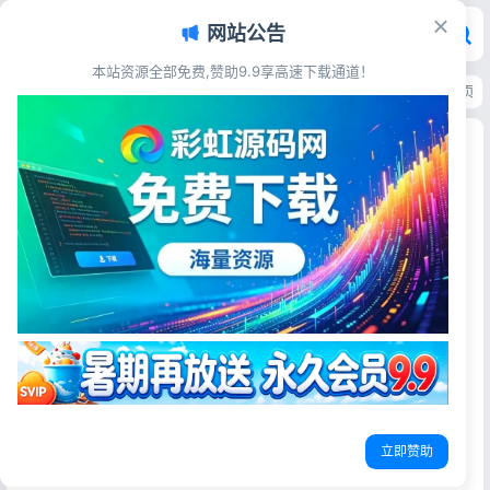
网站公告
本站资源全部免费,赞助9.9享高速下载通道！
首页
>
站长资讯
>
百度AI摘要升级新规！掌握核心优化技巧，快速抢占首页
百度AI摘要升级新规！掌握核心优化技巧，快速抢
占首页双倍流量
彩虹源码网
2026-06-15
12阅读
百度AI摘要全面升级！权威溯源+时间标注，站长收录与排名
优化规则大变
百度搜索近期重磅官宣AI摘要功能迭代升级，新版阿拉丁AI摘
要正式上线，新增权威来源标注、发布时间溯源两大核心能
力。这次升级并非简单的界面微调，而是百度针对AI搜索乱
象、信息失真、内容同质化问题的一次算法重构，直接改变
立即赞助
站点收录、摘要展示、流量获取规则。