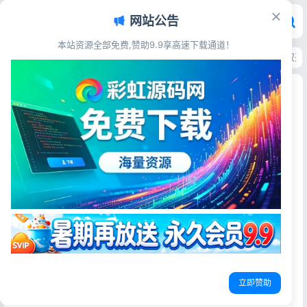
网站公告
本站资源全部免费,赞助9.9享高速下载通道！
首页
>
源码资源
>
AI工具源码
>
小狐狸AI创作系统3.1.2无授权源码｜免授权
小狐狸AI创作系统3.1.2无授权源码｜免授权开源部
署
彩虹源码网
2026-06-15
更新于2026-06-15
16阅读
源码简介
小狐狸3.1.2版本源码，新增deepseek接口
文件夹说明：
1、后端：文件夹是后台文件
5、.sql文件是数据库文件
立即赞助
后台安装步骤：