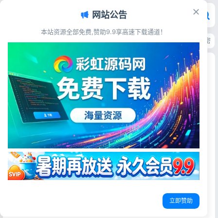
网站公告
本站资源全部免费,赞助9.9享高速下载通道！
首页
>
源码资源
>
其他源码
>
PHP开源抽奖系统源码带完整后台 大转盘卡密
PHP开源抽奖系统源码带完整后台 大转盘卡密营销
抽奖程序完整可用上手简单
彩虹源码网
2026-06-16
15阅读
源码简介
PHP开源抽奖系统自带完整管理后台，支持大转盘可视化抽
奖、自定义中奖概率、卡密兑换抽奖，可管理奖品库存、用
户抽奖次数、中奖发货记录，源码完整可用，上手简单，适
配企业年会、商城营销、直播粉丝活动，宝塔一键部署无需
立即赞助
复杂开发。