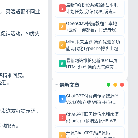
最新QQ秒赞系统源码_本地
2
数，灵活适配不同业
计划任务_分站代理_说说赞
评自助下单平台
OpenClaw搭建教程：本地
3
+云端一键部署，打造专属AI
促销活动，AI优先
智能体
Mirai未来主题 简约优雅多功
4
能现代化Typecho博客主题
最新网站维护更新404单页
5
HTML源码 简约大气静态模
板
文字精准回复。
查看。
最新文章
ChatGPT付费创作系统源码
1
V2.1.0独立版 WEB+H5+微
信小程序三端AI付费对话系
步发送友好提示语。
ChatGPT聊天微信小程序源
统
2
码 uniapp多端适配H5 WEB
手动配置。
端 AI对话带后台可二开
开源ChatGPT系统源码
3