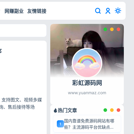
网赚副业
友情链接
序
彩虹源码网
www.yuanmaz.com
。支持图文、视频多媒
询、售后接待等场
热门文章
国内靠谱免费源码网站有哪
1
些？主流源码平台优缺点深
度盘点