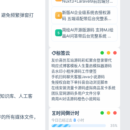
Nuxt3+Laravel9前后端分离
带后台完整系统 可二次开发
新版AI企业级系统去授权源
毕业设计
，避免频繁弹窗打
4
码 五端适配带后台完整系统
可二次开发毕业设计
简绘AI开源版源码 支持MJ绘
5
画AI问答带后台完整系统 可
二次开发毕业设计
标签云
友价高仿互站源码
彩虹聚合登录替代
。
响应式博客模板
人生重启模拟器源码
去水印小程序源码
工作便签
手机扫码聊天客服
Java小说源码
免授权自助下单
抖音自动浏览脚本
在线安装流量卡源码
虚拟商品发卡系统
团队官网源码
多用户文件分享
品知识库、人工客
商用AI对话源码
橙色小说网站
时间倒计时
传的所有媒体文件，
8
今日已经过去
小时
35%