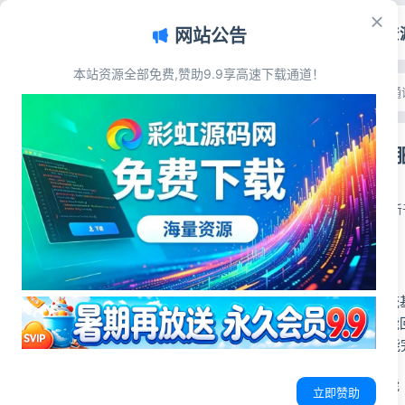
首页
源码资
网站公告
本站资源全部免费,赞助9.9享高速下载通道！
文章目录
首页
>
源码资源
>
聊天通
源码简介
微信在线AI客
源码展示
源码下载
彩虹源码网
2026-06-20
更新于
源码简介
本套微信AI客服系统
体交互，集成AI智
景，部署简单、功能
一、智能AI客服功能
立即赞助