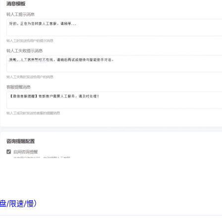
盘/限速/慢）