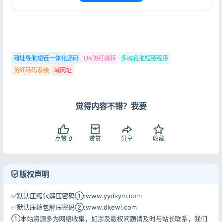
网址导航短链一体化源码
UA防红跳转
多域名池短链程序
防红活码系统
域网址
觉得内容不错？我要
点赞
0
赞赏
分享
收藏
版权声明
✅默认压缩包解压密码①:www.yydsym.com
✅默认压缩包解压密码②:www.dkewl.com
①本站资源多为网络收集，如涉及版权问题请及时与站长联系，我们