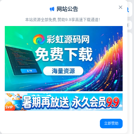
网站公告
本站资源全部免费,赞助9.9享高速下载通道！
首页
>
源码资源
>
域名主机
>
域网址智能网址管理系统v6.02 防红活码短链导
域网址智能网址管理系统v6.02 防红活码短链导航
源码
彩虹源码网
2026-06-21
19阅读
源码简介
防红活码导航短链
管理端->
域名管理:批量处理数据与增加，泛解析/协议，多选择自定义
立即赞助
式